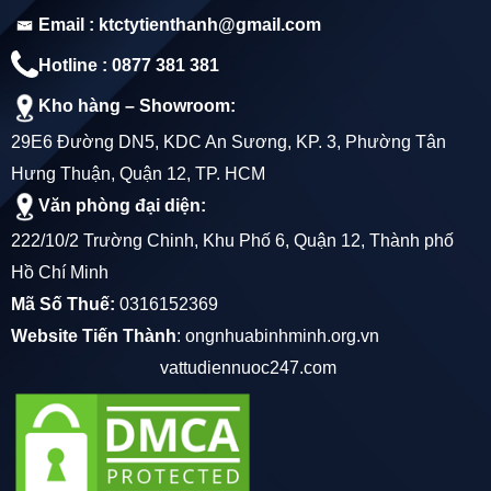
Email : ktctytienthanh@gmail.com
ỐNG NHỰA PVC 130 QUỐC TRUNG
Hotline : 0877 381 381
ỐNG NHỰA PVC 140 QUỐC TRUNG
Kho hàng – Showroom:
ỐNG NHỰA PVC 150 QUỐC TRUNG
29E6 Đường DN5, KDC An Sương, KP. 3, Phường Tân
ỐNG NHỰA PVC 168 QUỐC TRUNG
Hưng Thuận, Quận 12, TP. HCM
Văn phòng đại diện:
ỐNG NHỰA PVC 200 QUỐC TRUNG
222/10/2 Trường Chinh, Khu Phố 6, Quận 12, Thành phố
ỐNG NHỰA PVC 220 QUỐC TRUNG
Hồ Chí Minh
Mã Số Thuế:
0316152369
ỐNG NHỰA PVC 250 QUỐC TRUNG
Website Tiến Thành
:
ongnhuabinhminh.org.vn
ỐNG NHỰA PVC 280 QUỐC TRUNG
vattudiennuoc247.com
ỐNG NHỰA PVC 300 QUỐC TRUNG
ỐNG NHỰA PVC 315 QUỐC TRUNG