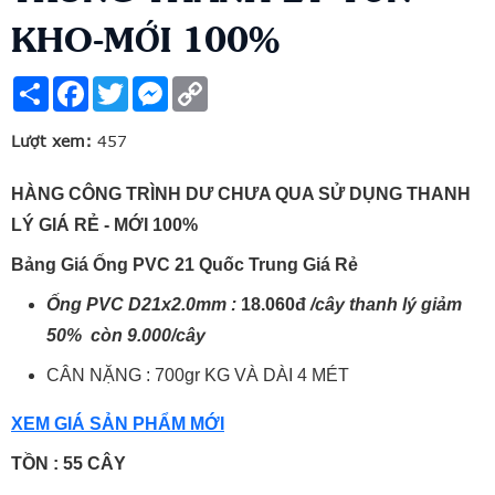
KHO-MỚI 100%
Share
Facebook
Twitter
Messenger
Copy
Link
Lượt xem:
457
HÀNG CÔNG TRÌNH DƯ CHƯA QUA SỬ DỤNG THANH
LÝ GIÁ RẺ - MỚI 100%
Bảng Giá Ống PVC 21 Quốc Trung Giá Rẻ
Ống PVC D21x2.0mm :
18.060đ
/cây thanh lý giảm
50% còn 9.000/cây
CÂN NẶNG : 700gr KG VÀ DÀI 4 MÉT
XEM GIÁ SẢN PHẨM MỚI
TỒN : 55 CÂY