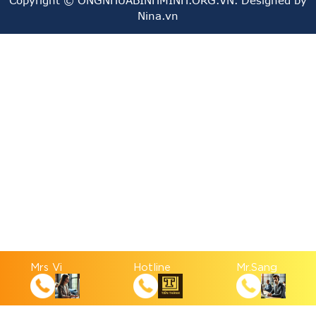
Nina.vn
Tiết Kiệm Năng Lượng:
Sản xuất ống nhựa PVC từ
nguyên liệu tái chế thường yêu cầu ít năng lượng hơn
so với việc sản xuất từ nguyên liệu mới, giúp giảm
lượng khí nhà kính.
Hiệu Suất Tương đương:
Ống nhựa PVC tái chế
thường có hiệu suất tương đương với ống mới, đảm
bảo độ bền và tính chất kỹ thuật không thay đổi nhiều.
Giảm Chi Phí Sản Xuất:
Sử dụng nguyên liệu tái chế
có thể giảm chi phí sản xuất và giúp giữ cho sản phẩm
cuối cùng có giá thành cạnh tranh hơn
Mrs Vi
Hotline
Mr.Sang
GIÁ THÀNH : RẺ BẰNG 1 /3 SO VỚI NHỰA BÌNH
MINH, TIỀN PHONG, V.VVV