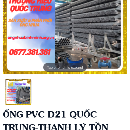
Tap or pinch to expand
ỐNG PVC D21 QUỐC
TRUNG-THANH LÝ TỒN