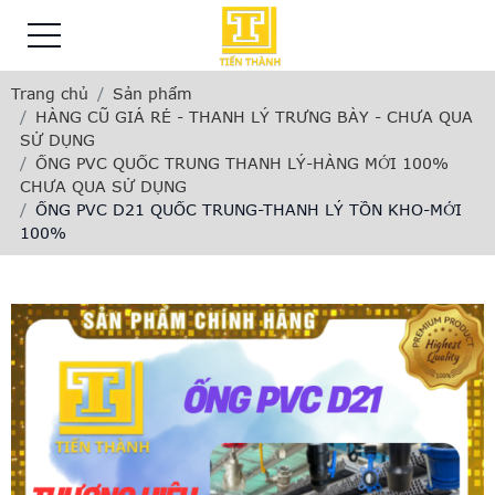
Trang chủ
Sản phẩm
HÀNG CŨ GIÁ RẺ - THANH LÝ TRƯNG BÀY - CHƯA QUA
SỬ DỤNG
ỐNG PVC QUỐC TRUNG THANH LÝ-HÀNG MỚI 100%
CHƯA QUA SỬ DỤNG
ỐNG PVC D21 QUỐC TRUNG-THANH LÝ TỒN KHO-MỚI
100%