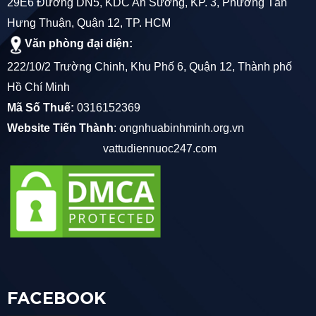
29E6 Đường DN5, KDC An Sương, KP. 3, Phường Tân
Hưng Thuận, Quận 12, TP. HCM
Văn phòng đại diện:
222/10/2 Trường Chinh, Khu Phố 6, Quận 12, Thành phố
Hồ Chí Minh
Mã Số Thuế:
0316152369
Website Tiến Thành
:
ongnhuabinhminh.org.vn
vattudiennuoc247.com
FACEBOOK