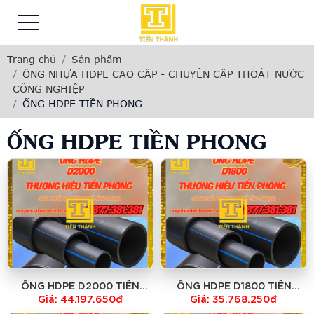
Trang chủ
Sản phẩm
ỐNG NHỰA HDPE CAO CẤP - CHUYÊN CẤP THOÁT NƯỚC
CÔNG NGHIỆP
ỐNG HDPE TIỀN PHONG
ỐNG HDPE TIỀN PHONG
ỐNG HDPE D2000 TIỀN
ỐNG HDPE D1800 TIỀN
PHONG -GIÁ TẠI NHÀ MÁY -
PHONG -GIÁ TẠI NHÀ MÁY -
Giá: 44.197.650đ
Giá: 35.768.250đ
HỔ TRỢ VẬN CHUYỂN TOÀN
HỔ TRỢ VẬN CHUYỂN TOÀN