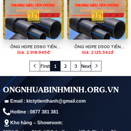
ỐNG HDPE D560 TIỀN
ỐNG HDPE D500 TIỀN
PHONG -GIÁ TẠI NHÀ MÁY -
PHONG -GIÁ TẠI NHÀ MÁY -
Giá: 2.918.945đ
Giá: 2.125.342đ
HỔ TRỢ VẬN CHUYỂN TOÀN
HỔ TRỢ VẬN CHUYỂN TOÀN
QUỐC
QUỐC
First
1
2
3
Next
ONGNHUABINHMINH.ORG.VN
Email : ktctytienthanh@gmail.com
Hotline : 0877 381 381
Kho hàng – Showroom: