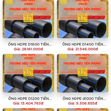
QUỐC
QUỐC
ỐNG HDPE D1600 TIỀN
ỐNG HDPE D1400 TIỀN
PHONG -GIÁ TẠI NHÀ MÁY -
PHONG -GIÁ TẠI NHÀ MÁY -
Giá: 28.161.000đ
Giá: 21.546.000đ
HỔ TRỢ VẬN CHUYỂN TOÀN
HỔ TRỢ VẬN CHUYỂN TOÀN
QUỐC
QUỐC
ỐNG HDPE D1200 TIỀN
ỐNG HDPE d1000 TIỀN
PHONG -GIÁ TẠI NHÀ MÁY -
PHONG -GIÁ TẠI NHÀ MÁY -
Giá: 13.404.763đ
Giá: 9.306.655đ
HỔ TRỢ VẬN CHUYỂN TOÀN
HỔ TRỢ VẬN CHUYỂN TOÀN
QUỐC
QUỐC