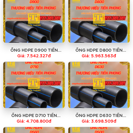
ỐNG HDPE D900 TIỀN
ỐNG HDPE D800 TIỀN
PHONG -GIÁ TẠI NHÀ MÁY -
PHONG -GIÁ TẠI NHÀ MÁY -
Giá: 7.542.327đ
Giá: 5.963.563đ
HỔ TRỢ VẬN CHUYỂN TOÀN
HỔ TRỢ VẬN CHUYỂN TOÀN
QUỐC
QUỐC
ỐNG HDPE D710 TIỀN
ỐNG HDPE D630 TIỀN
PHONG -GIÁ TẠI NHÀ MÁY -
PHONG -GIÁ TẠI NHÀ MÁY -
Giá: 4.708.800đ
Giá: 3.698.509đ
HỔ TRỢ VẬN CHUYỂN TOÀN
HỔ TRỢ VẬN CHUYỂN TOÀN
QUỐC
QUỐC