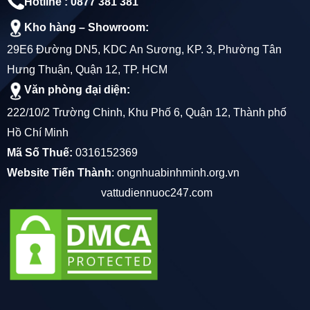
Hotline : 0877 381 381
Kho hàng – Showroom:
29E6 Đường DN5, KDC An Sương, KP. 3, Phường Tân
Hưng Thuận, Quận 12, TP. HCM
Văn phòng đại diện:
222/10/2 Trường Chinh, Khu Phố 6, Quận 12, Thành phố
Hồ Chí Minh
Mã Số Thuế:
0316152369
Website Tiến Thành
:
ongnhuabinhminh.org.vn
vattudiennuoc247.com