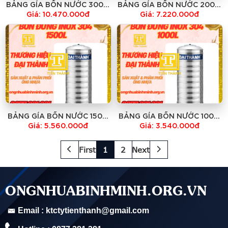
BẢNG GÍA BỒN NƯỚC 3000l
BẢNG GÍA BỒN NƯỚC 2000l
ĐỨNG INOX 304 BH 12 NĂM
ĐỨNG INOX 304 BH 12 NĂM
Giá: 10.470.000đ
Giá: 7.220.000đ
BẢNG GÍA BỒN NƯỚC 1500l
BẢNG GÍA BỒN NƯỚC 1000l
ĐỨNG INOX 304 BH 12 NĂM
ĐỨNG INOX 304 BH 12 NĂM
Giá: 5.560.000đ
Giá: 3.540.000đ
First
1
2
Next
ONGNHUABINHMINH.ORG.VN
Email : ktctytienthanh@gmail.com