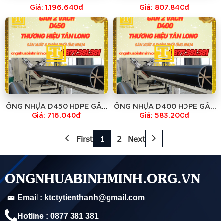
2 VÁCH TÂN LONG giá rẻ
2 VÁCH TÂN LONG giá rẻ
Giá: 1.196.640đ
Giá: 807.840đ
ỐNG NHỰA D450 HDPE GÂN
ỐNG NHỰA D400 HDPE GÂN
2 VÁCH TÂN LONG giá rẻ
2 VÁCH TÂN LONG giá rẻ
Giá: 716.040đ
Giá: 583.200đ
First
1
2
Next
ONGNHUABINHMINH.ORG.VN
Email : ktctytienthanh@gmail.com
Hotline : 0877 381 381