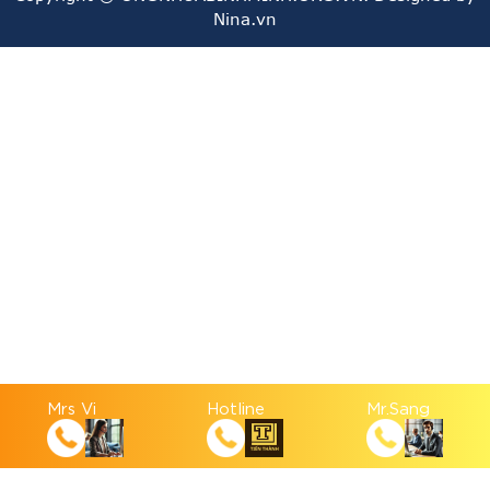
ỐNG NHỰA PVC 400 QUỐC TRUNG
Nina.vn
ỐNG NHỰA PVC 500 QUỐC TRUNG
ỐNG NHỰA PVC 630 QUỐC TRUNG
Ưu Điểm của Ống Nhựa PVC QUỐC TRUNG SO
VỚI NHƯNG THƯƠNG HIỆU KHÁC:
Bảo Vệ Môi Trường:
Sử dụng nhựa tái chế giúp giảm
lượng rác thải nhựa và bảo vệ môi trường. Việc tái chế
Mrs Vi
Hotline
Mr.Sang
nhựa giúp giảm áp lực lên tài nguyên tự nhiên và giảm
ô nhiễm.