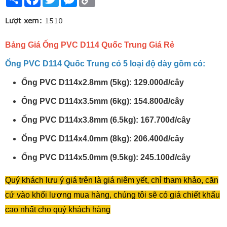
Link
Lượt xem:
1510
Bảng Giá Ống PVC D114 Quốc Trung Giá Rẻ
Ống PVC D114 Quốc Trung có 5 loại độ dày gồm có:
Ống PVC D114x2.8mm (5kg): 129.000đ/cây
Ống PVC D114x3.5mm (6kg): 154.800đ/cây
Ống PVC D114x3.8mm (6.5kg): 167.700đ/cây
Ống PVC D114x4.0mm (8kg): 206.400đ/cây
Ống PVC D114x5.0mm (9.5kg): 245.100đ/cây
Quý khách lưu ý giá trên là giá niêm yết, chỉ tham khảo, căn
cứ vào khối lượng mua hàng, chúng tôi sẽ có giá chiết khấu
cao nhất cho quý khách hàng