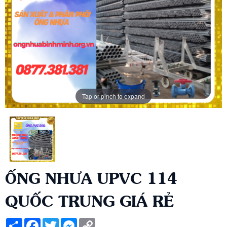
Tap or pinch to expand
ỐNG NHƯA UPVC 114
QUỐC TRUNG GIÁ RẺ
Share
Facebook
Twitter
Messenger
Copy