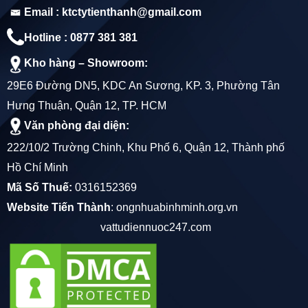
Email : ktctytienthanh@gmail.com
ỐNG NHỰA PVC 27 QUỐC TRUNG
Hotline : 0877 381 381
ỐNG NHỰA PVC 34 QUỐC TRUNG
Kho hàng – Showroom:
29E6 Đường DN5, KDC An Sương, KP. 3, Phường Tân
ỐNG NHỰA PVC 42 QUỐC TRUNG
Hưng Thuận, Quận 12, TP. HCM
ỐNG NHỰA PVC 49 QUỐC TRUNG
Văn phòng đại diện:
222/10/2 Trường Chinh, Khu Phố 6, Quận 12, Thành phố
ỐNG NHỰA PVC 60 QUỐC TRUNG
Hồ Chí Minh
ỐNG NHỰA PVC 75 QUỐC TRUNG
Mã Số Thuế:
0316152369
ỐNG NHỰA PVC 76 QUỐC TRUNG
Website Tiến Thành
:
ongnhuabinhminh.org.vn
vattudiennuoc247.com
ỐNG NHỰA PVC 90 QUỐC TRUNG
ỐNG NHỰA PVC 114 QUỐC TRUNG
ỐNG NHỰA PVC 130 QUỐC TRUNG