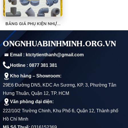
BẢNG GIÁ PHỤ KIỆN NHỰA
UPVC SIÊU THÀNH-CHIẾT
KHẤU CAO NHẤT
ONGNHUABINHMINH.ORG.VN
Email : ktctytienthanh@gmail.com
Hotline : 0877 381 381
Kho hàng – Showroom:
29E6 Đường DN5, KDC An Sương, KP. 3, Phường Tân
Hưng Thuận, Quận 12, TP. HCM
Văn phòng đại diện:
222/10/2 Trường Chinh, Khu Phố 6, Quận 12, Thành phố
Hồ Chí Minh
Mã Số Thuế:
0316152369