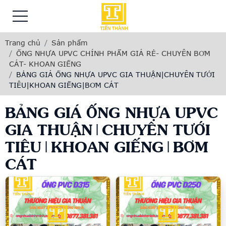
Trang chủ
Sản phẩm
ỐNG NHỰA UPVC CHÍNH PHẨM GIÁ RẺ- CHUYÊN BƠM
CÁT- KHOAN GIẾNG
BẢNG GIÁ ỐNG NHỰA UPVC GIA THUẬN|CHUYÊN TƯỚI
TIÊU|KHOAN GIẾNG|BƠM CÁT
BẢNG GIÁ ỐNG NHỰA UPVC
GIA THUẬN|CHUYÊN TƯỚI
TIÊU|KHOAN GIẾNG|BƠM
CÁT