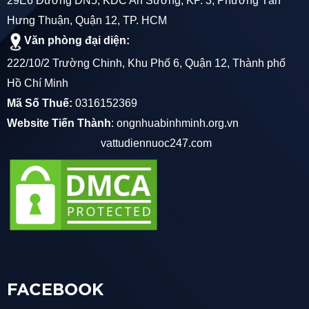
29E6 Đường DN5, KDC An Sương, KP. 3, Phường Tân
Hưng Thuận, Quận 12, TP. HCM
Văn phòng đại diện:
222/10/2 Trường Chinh, Khu Phố 6, Quận 12, Thành phố
Hồ Chí Minh
Mã Số Thuế:
0316152369
Website Tiến Thành
:
ongnhuabinhminh.org.vn
vattudiennuoc247.com
FACEBOOK