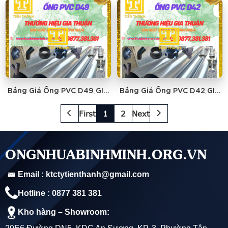
Bảng Giá Ống PVC D49 GIA
Bảng Giá Ống PVC D42 GIA
THUẬN - GIÁ RẺ NHẤT
THUẬN - GIÁ RẺ NHẤT
First
1
2
Next
ONGNHUABINHMINH.ORG.VN
Email : ktctytienthanh@gmail.com
Hotline : 0877 381 381
Kho hàng – Showroom: