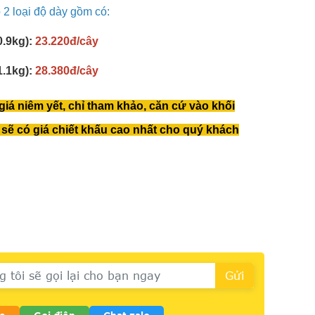
2 loại độ dày gồm có:
.9kg):
23.220đ/cây
.1kg):
28.380đ/cây
 giá niêm yết, chỉ tham khảo, căn cứ vào khối
sẽ có giá chiết khấu cao nhất cho quý khách