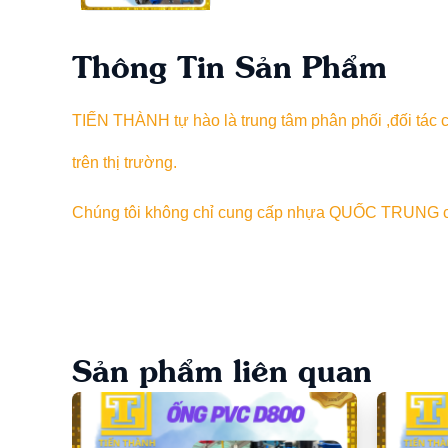
Thông Tin Sản Phẩm
TIẾN THÀNH tự hào là trung tâm phân phối ,đối tá
trên thị trường.
Chúng tôi không chỉ cung cấp nhựa QUỐC TRUNG chín
vững.
Sản phẩm liên quan
Ống PVC QUỐC TRUNG Giá Rẻ Nhất Luôn Sẵn S
NGOÀI RA, NHỰA QUỐC TRUNG CÒN 