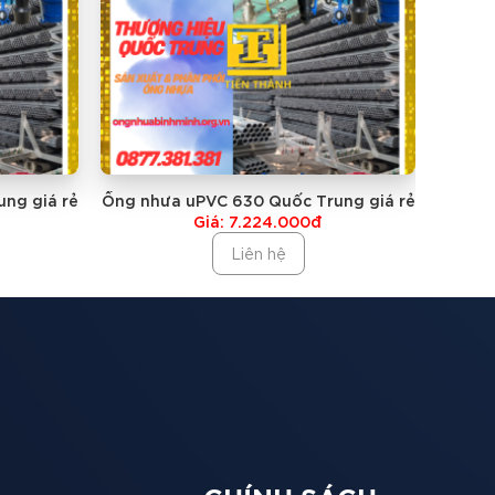
ng giá rẻ
Ống nhưa uPVC 630 Quốc Trung giá rẻ
Ống nh
Giá: 7.224.000đ
Liên hệ