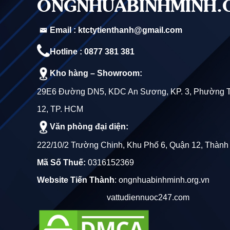
ONGNHUABINHMINH.
ỐNG NHỰA PVC 90 QUỐC TRUNG
Email : ktctytienthanh@gmail.com
ỐNG NHỰA PVC 114 QUỐC TRUNG
Hotline : 0877 381 381
ỐNG NHỰA PVC 130 QUỐC TRUNG
Kho hàng – Showroom:
ỐNG NHỰA PVC 140 QUỐC TRUNG
29E6 Đường DN5, KDC An Sương, KP. 3, Phường 
12, TP. HCM
ỐNG NHỰA PVC 150 QUỐC TRUNG
Văn phòng đại diện:
ỐNG NHỰA PVC 168 QUỐC TRUNG
222/10/2 Trường Chinh, Khu Phố 6, Quận 12, Thành
Mã Số Thuế:
0316152369
ỐNG NHỰA PVC 200 QUỐC TRUNG
Website Tiến Thành
:
ongnhuabinhminh.org.vn
ỐNG NHỰA PVC 220 QUỐC TRUNG
vattudiennuoc247.com
ỐNG NHỰA PVC 250 QUỐC TRUNG