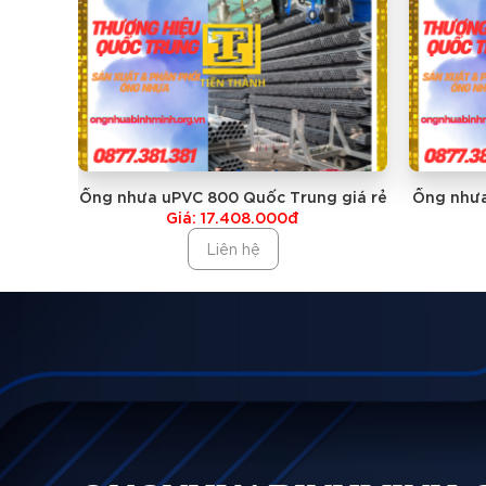
ỐNG NHỰA PVC 21 QUỐC TRUNG
ỐNG NHỰA PVC 27 QUỐC TRUNG
ỐNG NHỰA PVC 34 QUỐC TRUNG
Ống nhưa uPVC 800 Quốc Trung giá rẻ
Ống nhưa
Giá: 17.408.000đ
ỐNG NHỰA PVC 42 QUỐC TRUNG
Liên hệ
ỐNG NHỰA PVC 49 QUỐC TRUNG
ỐNG NHỰA PVC 60 QUỐC TRUNG
ỐNG NHỰA PVC 75 QUỐC TRUNG
ỐNG NHỰA PVC 76 QUỐC TRUNG