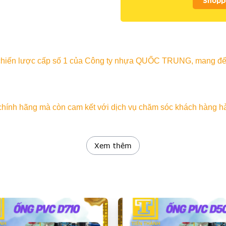
Shopp
c chiến lược cấp số 1 của Công ty nhựa QUỐC TRUNG, mang đ
h hãng mà còn cam kết với dịch vụ chăm sóc khách hàng hàng
Xem thêm
àng Phục Vụ Quý Khách Hàng
CÓ CÁC LOẠI ỐNG KHÁC NHƯ: