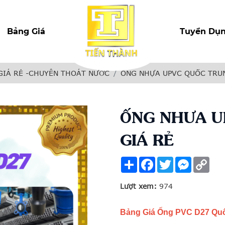
Bảng Giá
Tuyển Dụ
GIÁ RẺ -CHUYÊN THOÁT NƯỚC
ỐNG NHỰA UPVC QUỐC TRU
ỐNG NHƯA U
GIÁ RẺ
Share
Facebook
Twitter
Messenge
Cop
Link
Lượt xem:
974
Bảng Giá Ống PVC D27 Quố