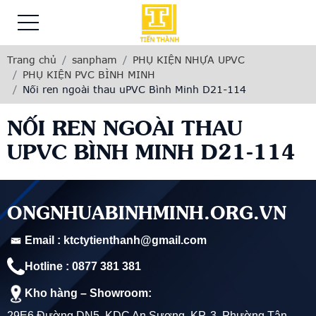
Trang chủ
sanpham
PHỤ KIỆN NHỰA UPVC
PHỤ KIỆN PVC BÌNH MINH
Nối ren ngoài thau uPVC Bình Minh D21-114
NỐI REN NGOÀI THAU
UPVC BÌNH MINH D21-114
ONGNHUABINHMINH.ORG.VN
Email : ktctytienthanh@gmail.com
Hotline : 0877 381 381
Kho hàng – Showroom:
29E6 Đường DN5, KDC An Sương, KP. 3, Phường Tân