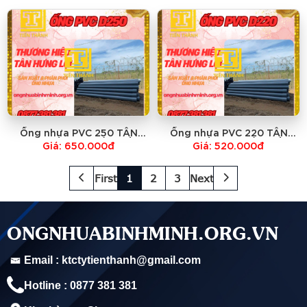
Ống nhựa PVC 250 TÂN
Ống nhựa PVC 220 TÂN
HƯNG LỢI-GIÁ RẺ NHẤT
HƯNG LỢI-GIÁ RẺ NHẤT
Giá: 650.000đ
Giá: 520.000đ
First
1
2
3
Next
ONGNHUABINHMINH.ORG.VN
Email : ktctytienthanh@gmail.com
Hotline : 0877 381 381