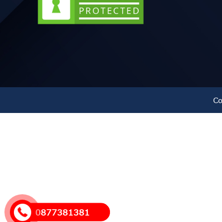
Co
0877381381