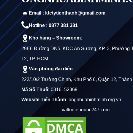
Email : ktctytienthanh@gmail.com
Hotline : 0877 381 381
Kho hàng – Showroom:
29E6 Đường DN5, KDC An Sương, KP. 3, Phường 
12, TP. HCM
Văn phòng đại diện:
222/10/2 Trường Chinh, Khu Phố 6, Quận 12, Thành
Mã Số Thuế:
0316152369
Website Tiến Thành
:
ongnhuabinhminh.org.vn
vattudiennuoc247.com