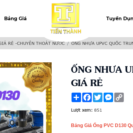
Bảng Giá
Tuyển Dụ
GIÁ RẺ -CHUYÊN THOÁT NƯỚC
ỐNG NHỰA UPVC QUỐC TRU
ỐNG NHƯA U
GIÁ RẺ
Share
Facebook
Twitter
Messenge
Cop
Link
Lượt xem:
851
Bảng Giá Ống PVC D130 Qu