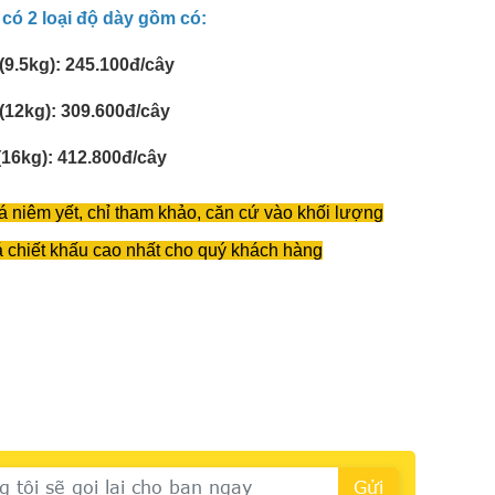
ó 2 loại độ dày gồm có:
.5kg): 245.100đ/cây
12kg): 309.600đ/cây
6kg): 412.800đ/cây
iá niêm yết, chỉ tham khảo, căn cứ vào khối lượng
á chiết khấu cao nhất cho quý khách hàng