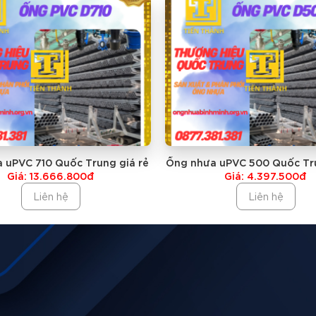
àng Phục Vụ Quý Khách Hàng
CÓ CÁC LOẠI ỐNG KHÁC NHƯ:
 uPVC 710 Quốc Trung giá rẻ
Ống nhưa uPVC 500 Quốc Tru
Giá: 13.666.800đ
Giá: 4.397.500đ
Liên hệ
Liên hệ