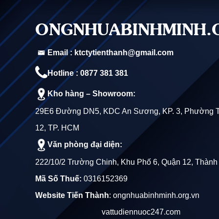
ỐNG NHỰA PVC 75 QUỐC TRUNG
ONGNHUABINHMINH.
ỐNG NHỰA PVC 76 QUỐC TRUNG
Email : ktctytienthanh@gmail.com
ỐNG NHỰA PVC 90 QUỐC TRUNG
Hotline : 0877 381 381
ỐNG NHỰA PVC 114 QUỐC TRUNG
Kho hàng – Showroom:
ỐNG NHỰA PVC 130 QUỐC TRUNG
29E6 Đường DN5, KDC An Sương, KP. 3, Phường 
12, TP. HCM
ỐNG NHỰA PVC 140 QUỐC TRUNG
Văn phòng đại diện:
ỐNG NHỰA PVC 150 QUỐC TRUNG
222/10/2 Trường Chinh, Khu Phố 6, Quận 12, Thành
Mã Số Thuế:
0316152369
ỐNG NHỰA PVC 168 QUỐC TRUNG
Website Tiến Thành
:
ongnhuabinhminh.org.vn
ỐNG NHỰA PVC 200 QUỐC TRUNG
vattudiennuoc247.com