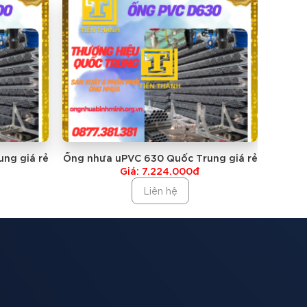
ng giá rẻ
Ống nhưa uPVC 630 Quốc Trung giá rẻ
Ống nh
Giá: 7.224.000đ
Liên hệ