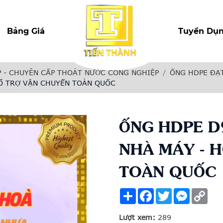
Bảng Giá
Tuyển Dụ
 - CHUYÊN CẤP THOÁT NƯỚC CÔNG NGHIỆP
ỐNG HDPE ĐẠ
HỔ TRỢ VẬN CHUYỂN TOÀN QUỐC
ỐNG HDPE D9
NHÀ MÁY - 
TOÀN QUỐC
Share
Facebook
Twitter
Messenge
Cop
Link
Lượt xem:
289