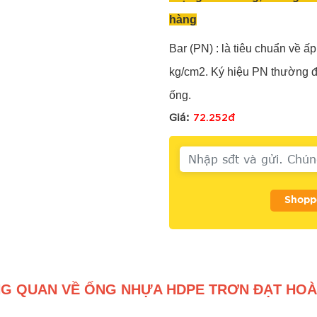
hàng
Bar (PN) : là tiêu chuẩn về ấ
kg/cm2. Ký hiệu PN thường đ
ống.
72.252đ
Giá:
Shopp
G QUAN VỀ ỐNG NHỰA HDPE TRƠN ĐẠT HOÀ