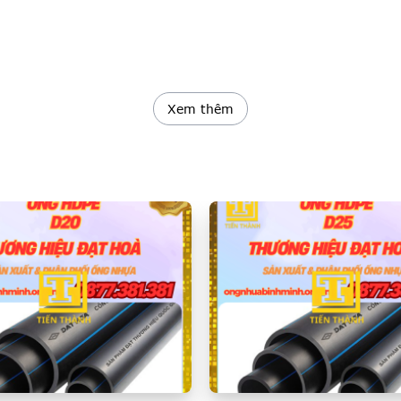
Xanh Đạt Hoà
Xem thêm
những sản phẩm nổi bật của Công ty Đạt Hoà – nhà sản xuất ố
chất lượng cao với độ bền vượt trội và khả năng chịu lực tốt 
ông chỉ đảm bảo độ chắc chắn mà còn dễ nhận diện, phù hợp vớ
Xanh Đạt Hoà