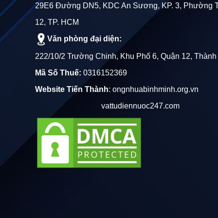
Thiết kế sọc xanh nổi bật
: Thiết kế sọc xanh c
29E6 Đường DN5, KDC An Sương, KP. 3, Phường 
diện rõ ràng.
12, TP. HCM
Văn phòng đại diện:
222/10/2 Trường Chinh, Khu Phố 6, Quận 12, Thành
Mã Số Thuế:
0316152369
3. Thông số kỹ thuật của Ống Nhựa HDPE 
Website Tiến Thành
:
ongnhuabinhminh.org.vn
Ống nhựa HDPE trơn sọc xanh Đạt Hoà được sản xuất
vattudiennuoc247.com
Đường kính ngoài
: Từ 16mm đến 90mm, phù hợp
Áp lực danh định (PN)
: Sản phẩm có các mức á
Độ dày thành ống
: Được thiết kế tương ứng vớ
Lưu ý: Khi lựa chọn kích thước và áp lực của ống, k