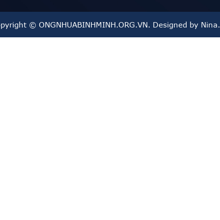
 Xanh Đạt Hoà
pyright © ONGNHUABINHMINH.ORG.VN. Designed by Nina
ựa HDPE trơn sọc xanh Đạt Hoà được ứng dụng trong nhiều lĩn
 bảo an toàn cho hệ thống cấp nước sinh hoạt, sản phẩm phù h
ăng kháng hóa chất giúp sản phẩm phù hợp với các nhà máy, x
 và chịu lực tốt giúp ống nhựa HDPE Đạt Hoà phù hợp cho các h
An toàn và không gây ô nhiễm nguồn nước, ống HDPE trơn sọc 
ng trong các công trình hạ tầng như hệ thống thoát nước mưa