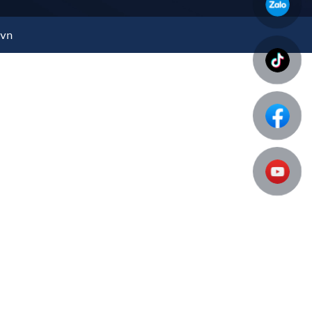
.vn
h vực khác nhau:
ợp cho cả khu dân cư và vùng nông thôn.
í nghiệp và khu công nghiệp.
ệ thống tưới tiêu tự động, bảo vệ cây trồng và đảm
xanh là lựa chọn tối ưu cho hệ thống cấp nước và
, nước thải và các hệ thống dẫn nước ngầm.