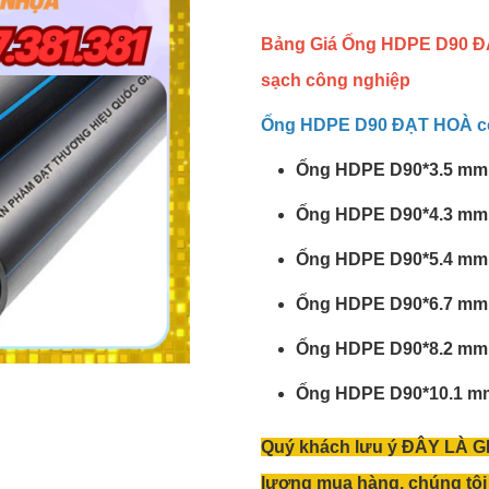
Bảng Giá Ống HDPE D90 ĐẠT
sạch công nghiệp
Ống HDPE D90 ĐẠT HOÀ có 
Ống HDPE D90*3.5 mm P
Ống HDPE D90*4.3 mm 
Ống HDPE D90*5.4 mm 
Ống HDPE D90*6.7 mm 
Ống HDPE D90*8.2 mm 
Ống HDPE D90*10.1 mm
Quý khách lưu ý ĐÂY LÀ GI
lượng mua hàng, chúng tôi 