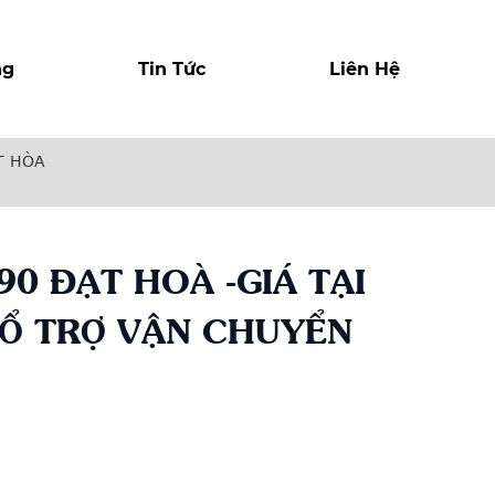
ng
Tin Tức
Liên Hệ
T HÒA
0 ĐẠT HOÀ -GIÁ TẠI
HỔ TRỢ VẬN CHUYỂN
r
y