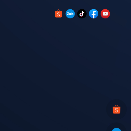
 đặc biệt phù hợp với các công trình có yêu cầu nhận
khác nhau của các công trình:
 lớn.
g và yêu cầu áp lực khác nhau.
cho từng loại công trình.
rình để đạt hiệu quả sử dụng tối ưu.