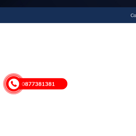
4. Ứng dụng của Ống Nhựa HDPE Trơn Sọc
Co
Với chất lượng và khả năng chống chịu cao, ống nh
Hệ thống cấp nước đô thị và nông thôn
: Đảm
Hệ thống thoát nước thải công nghiệp
: Khả n
Tưới tiêu nông nghiệp
: Độ bền cao, chống gãy
0877381381
bảo nguồn nước sạch.
Ứng dụng trong ngành nuôi trồng thủy sản
: 
xử lý nước trong các trang trại thủy sản.
Công trình hạ tầng kỹ thuật
: Sản phẩm được dù