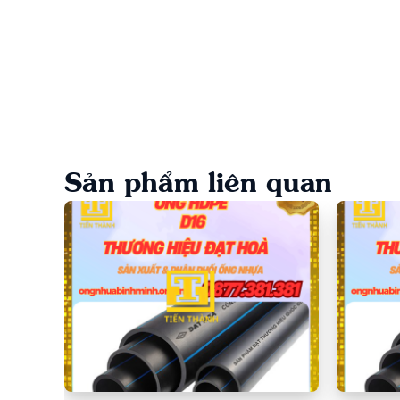
1. Giới thiệu về Ống Nhựa HDPE Trơn Sọc 
Ống nhựa HDPE trơn sọc xanh Đạt Hoà là một trong 
Sản phẩm liên quan
nhựa HDPE nguyên sinh, sản phẩm đáp ứng tiêu chuẩn 
biệt có sọc xanh dọc thân ống, ống HDPE Đạt Hoà kh
tiêu nông nghiệp.
2. Ưu điểm của Ống Nhựa HDPE Trơn Sọc 