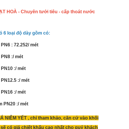
 HOÀ - Chuyên tưới tiêu - cấp thoát nước
6 loại độ dày gồm có:
N6 : 72.252/ mét
PN8 :/ mét
PN10 :/ mét
PN12.5 :/ mét
PN16 :/ mét
 PN20 :/ mét
Á NIÊM YẾT , chỉ tham khảo, căn cứ vào khối
sẽ có giá chiết khấu cao nhất cho quý khách