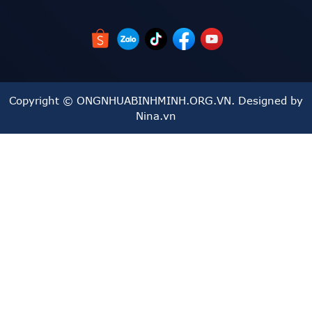
Dễ dàng lắp đặt, trọng lượng nhẹ
: Ống có trọng
lượng nhẹ, dễ dàng vận chuyển và lắp đặt, giúp tiết
kiệm thời gian và chi phí thi công.
Copyright © ONGNHUABINHMINH.ORG.VN. Designed by
Thiết kế sọc xanh nổi bật
: Thiết kế sọc xanh chạy dọc
Nina.vn
thân ống giúp phân biệt sản phẩm và tăng tính thẩm mỹ,
đặc biệt phù hợp với các công trình có yêu cầu nhận
diện rõ ràng.
3. Thông số kỹ thuật của Ống Nhựa HDPE Trơn
Sọc Xanh Đạt Hoà
Ống nhựa HDPE trơn sọc xanh Đạt Hoà được sản xuất với