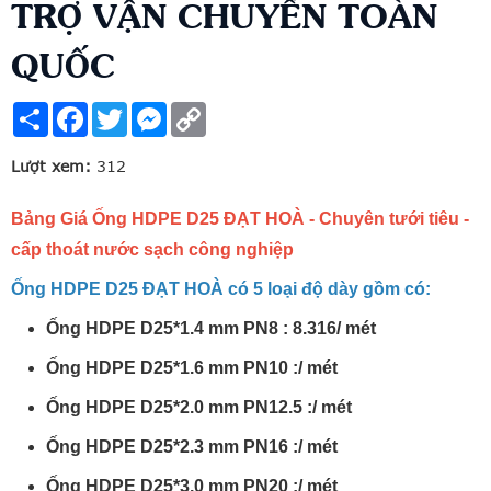
TRỢ VẬN CHUYỂN TOÀN
QUỐC
Share
Facebook
Twitter
Messenger
Copy
Link
Lượt xem:
312
Bảng Giá Ống HDPE D25 ĐẠT HOÀ - Chuyên tưới tiêu -
cấp thoát nước sạch công nghiệp
Ống HDPE D25 ĐẠT HOÀ có 5 loại độ dày gồm có:
Ống HDPE D25*1.4 mm PN8 : 8.316/ mét
Ống HDPE D25*1.6 mm PN10 :/ mét
Ống HDPE D25*2.0 mm PN12.5 :/ mét
Ống HDPE D25*2.3 mm PN16 :/ mét
Ống HDPE D25*3.0 mm PN20 :/ mét