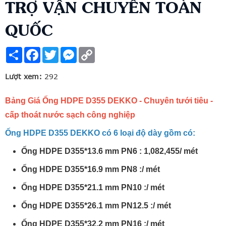
TRỢ VẬN CHUYỂN TOÀN
QUỐC
Share
Facebook
Twitter
Messenger
Copy
Link
Lượt xem:
292
Bảng Giá Ống HDPE D355 DEKKO - Chuyên tưới tiêu -
cấp thoát nước sạch công nghiệp
Ống HDPE D355 DEKKO có 6 loại độ dày gồm có:
Ống HDPE D355*13.6 mm PN6 : 1,082,455/ mét
Ống HDPE D355*16.9 mm PN8 :/ mét
Ống HDPE D355*21.1 mm PN10 :/ mét
Ống HDPE D355*26.1 mm PN12.5 :/ mét
Ống HDPE D355*32.2 mm PN16 :/ mét