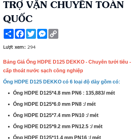
TRỢ VẬN CHUYỂN TOÀN
QUỐC
Share
Facebook
Twitter
Messenger
Copy
Link
Lượt xem:
294
Bảng Giá Ống HDPE D125 DEKKO - Chuyên tưới tiêu -
cấp thoát nước sạch công nghiệp
Ống HDPE D125 DEKKO có 6 loại độ dày gồm có:
Ống HDPE D125*4.8 mm PN6 : 135,883/ mét
Ống HDPE D125*6.0 mm PN8 :/ mét
Ống HDPE D125*7.4 mm PN10 :/ mét
Ống HDPE D125*9.2 mm PN12.5 :/ mét
Ống HDPE D125*11.4 mm PN16 :/ mét