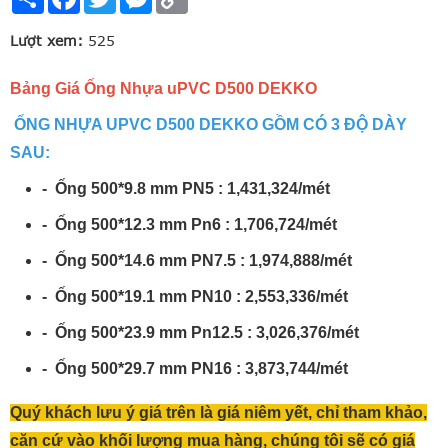
Link
Lượt xem:
525
Bảng Giá Ống Nhựa uPVC D500 DEKKO
ỐNG NHỰA UPVC D500 DEKKO GỒM CÓ 3 ĐỘ DÀY
SAU:
- Ống 500*9.8 mm PN5 : 1,431,324/mét
- Ống 500*12.3 mm Pn6 : 1,706,724/mét
- Ống 500*14.6 mm PN7.5 : 1,974,888/mét
- Ống 500*19.1 mm PN10 : 2,553,336/mét
- Ống 500*23.9 mm Pn12.5 : 3,026,376/mét
- Ống 500*29.7 mm PN16 : 3,873,744/mét
Quý khách lưu ý giá trên là giá niêm yết, chỉ tham khảo,
căn cứ vào khối lượng mua hàng, chúng tôi sẽ có giá