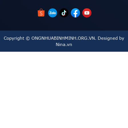
thời gian dài mà vẫn duy trì chất lượng ban đầu.
Khả năng chịu hóa chất và tác động môi trường khắc
nghiệt.
Copyright © ONGNHUABINHMINH.ORG.VN. Designed by
Sản phẩm đến từ thương hiệu MINH HÙNG, nổi tiếng
Nina.vn
về chất lượng và độ bền.
Nhược điểm:
- Khả năng chịu lực thấp: dễ bị bể do tác động mạnh từ
vật cứng, sắt nhọn khi sử dụng ống có độ dày mỏng và thấp
nhất (cách khắc phục: nên dùng sản phẩm có độ dày lớn
nhất do có tính chất vật lý đàn hồi tốt)
- Không chịu được tia UV , ánh nắng mặt trời trong thời