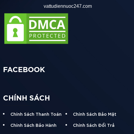
vattudiennuoc247.com
Ứng dụng :
Đặc điểm kỹ thuật :
Phù hợp cho việc cấp nước sạch trong nhà, ngoài trời,
hệ thống tưới cây và cỏ, và các ứng dụng khác liên
quan đến dẫn nước.
Đặc biệt thích hợp cho các công trình xây dựng do khả
FACEBOOK
năng chống mài mòn, chịu nhiệt và độ bền cao.
Đường kính ngoài: 500 mm
CHÍNH SÁCH
Chiều dài: 4 mét
Chính Sách Thanh Toán
Chính Sách Bảo Mật
Ưu điểm
Chính Sách Bảo Hành
Chính Sách Đổi Trả
Khả năng chôn dưới lòng đất hoặc để ngoài trời trong