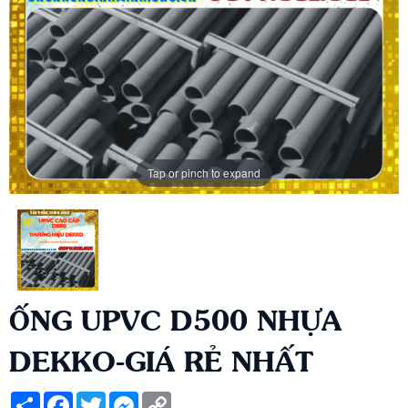
Tap or pinch to expand
ỐNG UPVC D500 NHỰA
DEKKO-GIÁ RẺ NHẤT
Share
Facebook
Twitter
Messenger
Copy