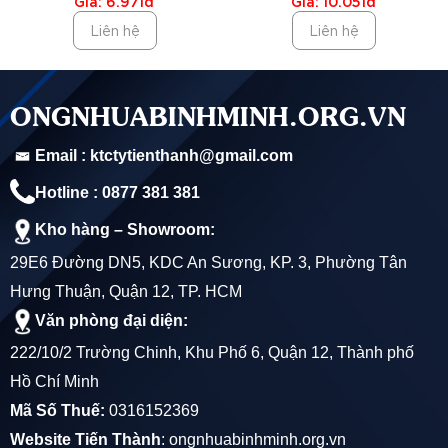
Giá: 6.971đ
Giá: 10.051đ
Liên hệ
Liên hệ
MỔ TẢ SẢN PHẨM NHỰA MINH HÙNG D500
Chất liệu và đặc điểm :
ONGNHUABINHMINH.ORG.VN
Sử dụng nhựa uPVC (Unplasticized Polyvinyl Chloride)
Email : ktctytienthanh@gmail.com
hoặc PVC (Polyvinyl Chloride), có độ bền cao và an
Hotline : 0877 381 381
toàn. Không mùi hôi và khả năng chống nấm mốc,
Kho hàng – Showroom:
nhiễm khuẩn.
29E6 Đường DN5, KDC An Sương, KP. 3, Phường Tân
Có khả năng chống lại tác động của hóa chất như Axit
Hưng Thuận, Quận 12, TP. HCM
và Kiềm không đậm đặc.
Văn phòng đại diện:
Sản phẩm không hóa dẻo, giúp duy trì độ cứng và chất
222/10/2 Trường Chinh, Khu Phố 6, Quận 12, Thành phố
Hồ Chí Minh
lượng theo thời gian.
Mã Số Thuế:
0316152369
Website Tiến Thành
:
ongnhuabinhminh.org.vn