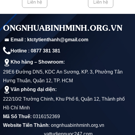
Liên hệ
Liên hệ
Chất liệu và đặc điểm :
Sử dụng nhựa uPVC (Unplasticized Polyvinyl Chloride)
ONGNHUABINHMINH.ORG.VN
hoặc PVC (Polyvinyl Chloride), có độ bền cao và an
Email : ktctytienthanh@gmail.com
toàn. Không mùi hôi và khả năng chống nấm mốc,
Hotline : 0877 381 381
nhiễm khuẩn.
Kho hàng – Showroom:
Có khả năng chống lại tác động của hóa chất như Axit
29E6 Đường DN5, KDC An Sương, KP. 3, Phường Tân
và Kiềm không đậm đặc.
Hưng Thuận, Quận 12, TP. HCM
Sản phẩm không hóa dẻo, giúp duy trì độ cứng và chất
Văn phòng đại diện:
lượng theo thời gian.
222/10/2 Trường Chinh, Khu Phố 6, Quận 12, Thành phố
Hồ Chí Minh
Mã Số Thuế:
0316152369
Ứng dụng :
Website Tiến Thành
:
ongnhuabinhminh.org.vn
vattudiennuoc247.com