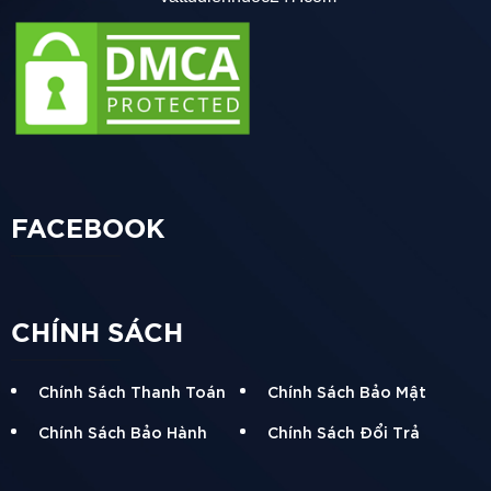
Đặc điểm kỹ thuật :
Phù hợp cho việc cấp nước sạch trong nhà, ngoài trời,
hệ thống tưới cây và cỏ, và các ứng dụng khác liên
quan đến dẫn nước.
Đặc biệt thích hợp cho các công trình xây dựng do khả
năng chống mài mòn, chịu nhiệt và độ bền cao.
FACEBOOK
Đường kính ngoài: 315 mm
Chiều dài: 4 mét
CHÍNH SÁCH
Ưu điểm
Chính Sách Thanh Toán
Chính Sách Bảo Mật
Khả năng chôn dưới lòng đất hoặc để ngoài trời trong
Chính Sách Bảo Hành
Chính Sách Đổi Trả
thời gian dài mà vẫn duy trì chất lượng ban đầu.