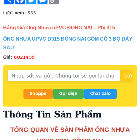
Link
Lượt xem:
563
Bảng Giá Ống Nhựa uPVC ĐỒNG NAI – Phi 315
ỐNG NHỰA UPVC D315 ĐỒNG NAI GỒM CÓ 3 ĐỘ DÀY
SAU:
602.140đ
Giá:
Shoppe
Gọi điện
Chat zalo
Thông Tin Sản Phẩm
TỔNG QUAN VỀ SẢN PHẨM ỐNG NHỰA