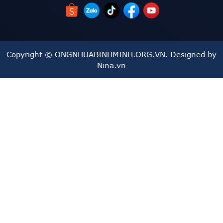
Khả năng chịu hóa chất và tác động môi trường khắc
nghiệt.
Sản phẩm đến từ thương hiệu ĐỒNG NAI, nổi tiếng về
Copyright © ONGNHUABINHMINH.ORG.VN. Designed by
chất lượng và độ bền.
Nina.vn
Nhược điểm:
- Khả năng chịu lực thấp: dễ bị bể do tác động mạnh từ
vật cứng, sắt nhọn khi sử dụng ống có độ dày mỏng và thấp
nhất (cách khắc phục: nên dùng sản phẩm có độ dày lớn
nhất do có tính chất vật lý đàn hồi tốt)
- Không chịu được tia UV , ánh nắng mặt trời trong thời
gian dài sử dụng (cách khắc phục : nên đi ống âm tường
hoặc âm dưới lòng đất nên tránh tia UV)