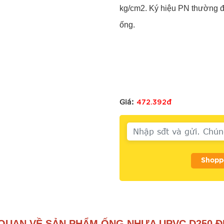
kg/cm2. Ký hiệu PN thường đ
ống.
472.392đ
Giá:
Shopp
QUAN VỀ SẢN PHẨM ỐNG NHỰA UPVC D250 Đ