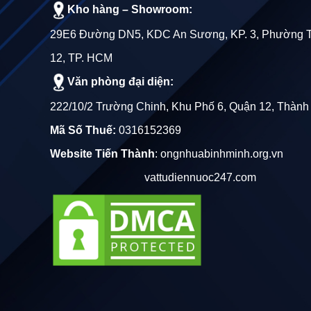
Kho hàng – Showroom:
Chiều dài: 4 mét
29E6 Đường DN5, KDC An Sương, KP. 3, Phường 
Ưu điểm
12, TP. HCM
Văn phòng đại diện:
Khả năng chôn dưới lòng đất hoặc để ngoài trời 
222/10/2 Trường Chinh, Khu Phố 6, Quận 12, Thành
Khả năng chịu hóa chất và tác động môi trường 
Mã Số Thuế:
0316152369
Website Tiến Thành
:
ongnhuabinhminh.org.vn
Sản phẩm đến từ thương hiệu ĐỆ NHẤT, nổi tiến
vattudiennuoc247.com
Nhược điểm:
- Khả năng chịu lực thấp: dễ bị bể do tác động mạn
dày lớn nhất do có tính chất vật lý đàn hồi tốt)
- Không chịu được tia UV , ánh nắng mặt trời trong 