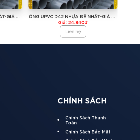
T-GIÁ RẺ
ỐNG UPVC D42 NHỰA ĐỆ NHẤT-GIÁ RẺ
ỐNG U
NHẤT
Giá: 24.840đ
Liên hệ
n đến dẫn nước.
CHÍNH SÁCH
Chính Sách Thanh
Toán
Chính Sách Bảo Mật