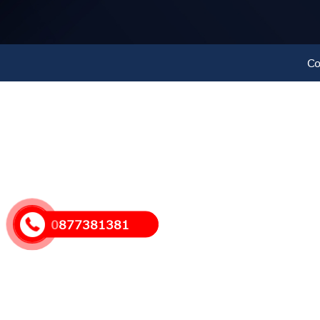
- Giá thành cao hơn nhiều do sản phẩm có thương h
suy nghĩ trên do sản phẩm có độ bền trên 20 năm.( Đ
Co
thể tham khảo thêm sản phẩm nhựa Minh Trung,Châu
ĐỊA CHỈ MUA HÀNG :
Công Ty TNHH SX TM Phát Triển Tiến 
0877381381
Email : ktctytienthanh@gmail.com
Hotline : 0877 381 381
Kho hàng – Showroom: