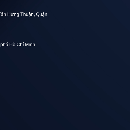
Tân Hưng Thuận, Quận
trong thời gian dài mà vẫn duy trì chất lượng ban đầu.
 phố Hồ Chí Minh
khắc nghiệt.
g về chất lượng và độ bền.
h từ vật cứng, sắt nhọn khi sử dụng ống có độ dày mỏng và th
thời gian dài sử dụng (cách khắc phục : nên đi ống âm tường h