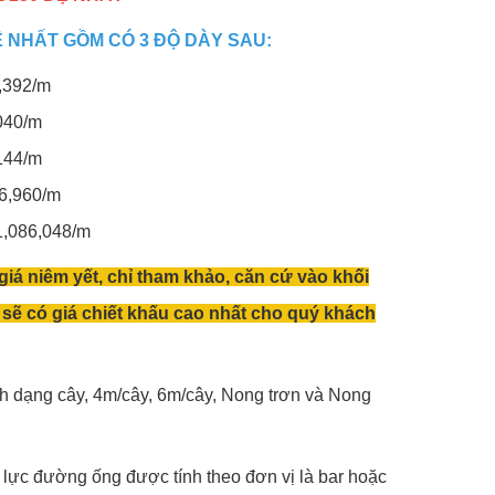
 NHẤT GỒM CÓ 3 ĐỘ DÀY SAU:
,392/m
040/m
144/m
6,960/m
1,086,048/m
 giá niêm yết, chỉ tham khảo, căn cứ vào khối
sẽ có giá chiết khấu cao nhất cho quý khách
 dạng cây, 4m/cây, 6m/cây, Nong trơn và Nong
p lực đường ống được tính theo đơn vị là bar hoặc