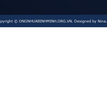
iệu hơn 40 Năm trong ngành nhựa, nên nó sẽ phù hợp với nhà 
ối với hộ gia đình có điều chưa tốt mà vẫn muốn có sản phẩm t
pyright © ONGNHUABINHMINH.ORG.VN. Designed by Nina
 Thành,Hoa Sen...)
Thành