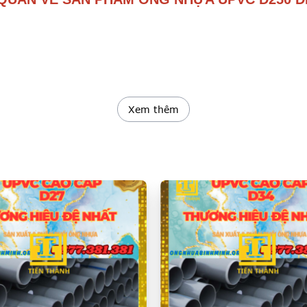
 gọi là ống PVC ĐỆ NHẤT 250 hoặc ống nhựa 250 ĐỆ NHẤT.
Xem thêm
c sản xuất bởi thương hiệu uy tín ĐỆ NHẤT và được sử dụng ph
a ĐỆ NHẤT phi 250:
loride) hoặc PVC (Polyvinyl Chloride), có độ bền cao và an t