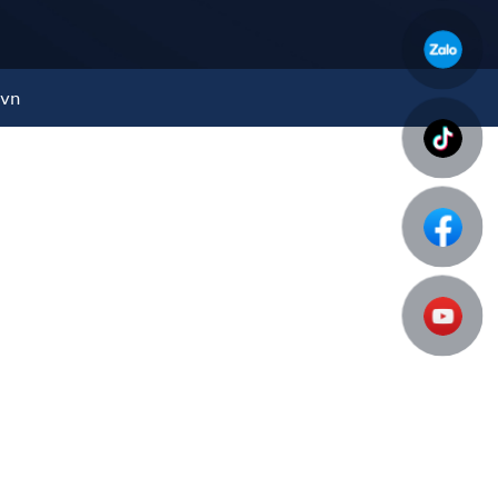
có điều kiện tốt, sử dụng mà không phải bận tâm
ốt tương đương và giá thành rẻ hơn thì quý khách có
.vn