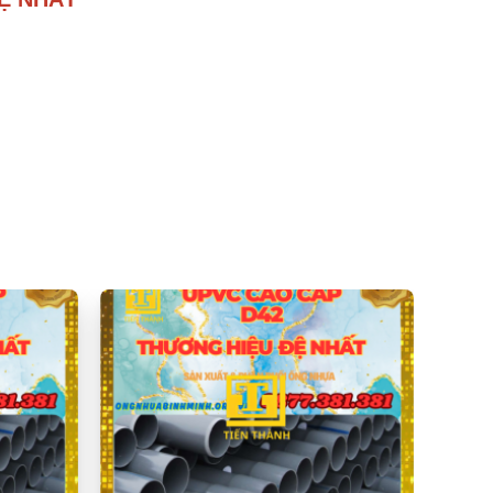
ổ biến trong các công trình xây dựng và hệ thống
oàn. Không mùi hôi và khả năng chống nấm mốc,