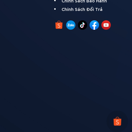
Chính Sách Bảo Hành
Chính Sách Đổi Trả
ấp nhất (cách khắc phục: nên dùng sản phẩm có độ
oặc âm dưới lòng đất nên tránh tia UV)