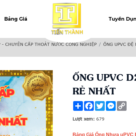
Bảng Giá
Tuyển Dụ
 - CHUYÊN CẤP THOÁT NƯỚC CÔNG NGHIỆP
ỐNG UPVC ĐỆ
ỐNG UPVC D
RẺ NHẤT
Share
Facebook
Twitter
Messenge
Cop
Link
Lượt xem:
679
Bảng Giá Ống Nhựa uPVC