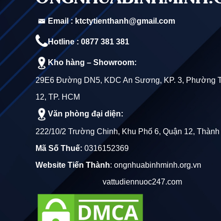
Email : ktctytienthanh@gmail.com
Hotline : 0877 381 381
Kho hàng – Showroom:
29E6 Đường DN5, KDC An Sương, KP. 3, Phường 
12, TP. HCM
Văn phòng đại diện:
222/10/2 Trường Chinh, Khu Phố 6, Quận 12, Thành
Mã Số Thuế:
0316152369
Website Tiến Thành
:
ongnhuabinhminh.org.vn
vattudiennuoc247.com