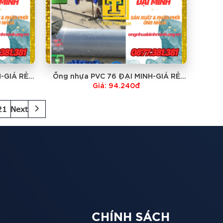
-GIÁ RẺ
Ống nhựa PVC 76 ĐẠI MINH-GIÁ RẺ
NHẤT
Giá: 94.240đ
21
Next
CHÍNH SÁCH