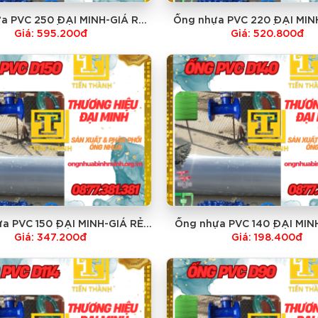
a PVC 250 ĐẠI MINH-GIÁ RẺ
Ống nhựa PVC 220 ĐẠI MIN
NHẤT
NHẤT
Giá: 595.200đ
Giá: 520.800đ
a PVC 150 ĐẠI MINH-GIÁ RẺ
Ống nhựa PVC 140 ĐẠI MIN
NHẤT
NHẤT
Giá: 347.200đ
Giá: 198.400đ