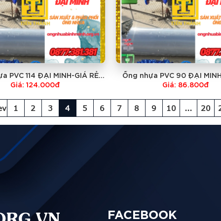
a PVC 114 ĐẠI MINH-GIÁ RẺ
Ống nhựa PVC 90 ĐẠI MINH
NHẤT
NHẤT
Giá: 124.000đ
Giá: 86.800đ
ev
1
2
3
4
5
6
7
8
9
10
...
20
ORG.VN
FACEBOOK