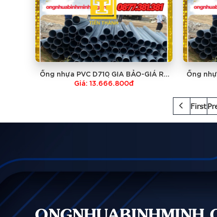
Ống nhựa PVC D710 GIA BẢO-GIÁ RẺ
Ống nhự
NHẤT
Giá: 13.666.800đ
First
Pr
ONGNHUABINHMINH.