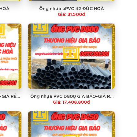
 HOÀ
Ống nhưa uPVC 42 ĐỨC HOÀ
Giá: 31.500đ
-GIÁ RẺ
Ống nhựa PVC D800 GIA BẢO-GIÁ RẺ
NHẤT
Giá: 17.408.800đ