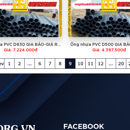
a PVC D630 GIA BẢO-GIÁ RẺ
Ống nhựa PVC D500 GIA BẢ
NHẤT
NHẤT
Giá: 7.224.000đ
Giá: 4.397.500đ
ev
1
2
...
6
7
8
9
10
11
12
...
20
ORG.VN
FACEBOOK