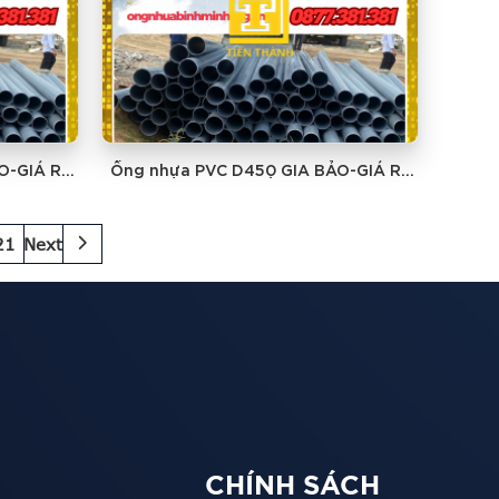
O-GIÁ RẺ
Ống nhựa PVC D450 GIA BẢO-GIÁ RẺ
NHẤT
21
Next
CHÍNH SÁCH