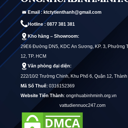
Email : ktctytienthanh@gmail.com
Hotline : 0877 381 381
Kho hàng – Showroom:
29E6 Đường DN5, KDC An Sương, KP. 3, Phường 
12, TP. HCM
Văn phòng đại diện:
222/10/2 Trường Chinh, Khu Phố 6, Quận 12, Thành
Mã Số Thuế:
0316152369
Website Tiến Thành
:
ongnhuabinhminh.org.vn
vattudiennuoc247.com