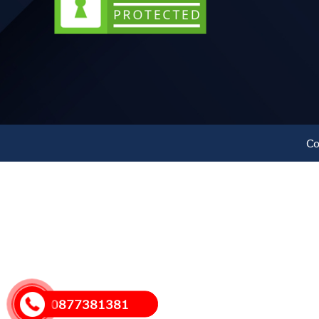
Co
0877381381