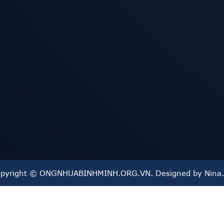
hoặc hệ thống tưới
HUẬN
I LỘ BÌNH DƯƠNG, PHƯỜNG BÌNH HOÀ, TP THUẬN AN, BÌNH D
ường kính từ 21mm đến 168mm.
pyright © ONGNHUABINHMINH.ORG.VN. Designed by Nina