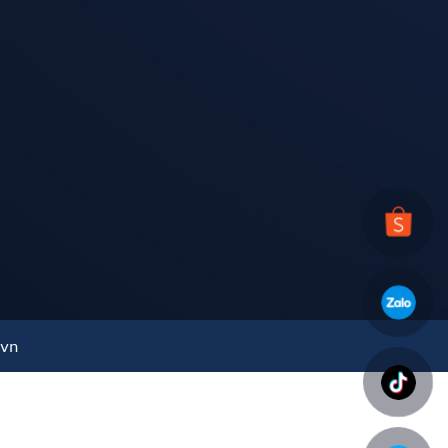
ƯƠNG, nhà máy có diện tích 10ha với 2 khu
.vn