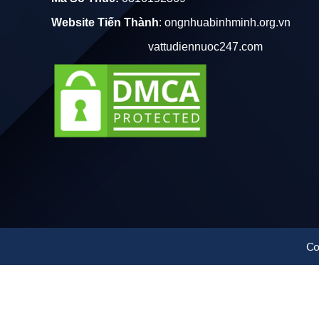
- Sử dụng cho hệ thống cấp nước nhẹ cho sinh hoạt 
Website Tiến Thành
:
ongnhuabinhminh.org.vn
- Sử dụng trong dầm trụ bê tông
vattudiennuoc247.com
- Các ứng dụng khác trong đời sống.v.v.v...
Năng Lực Nhà Máy Sản Xuất Ống Nhựa VIỆT T
Nhà máy Nhựa VIỆT THUẬN có địa chỉ tại 144 ĐẠ
xưởng sản xuất, sản xuất sản phẩm ống uPVC có đ
Ống PVC D168 VIỆT THUẬN
Co
Ống PVC 168 Giá Rẻ
Ống Nhựa PVC D168 Giá Rẻ