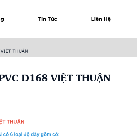
ng
Tin Tức
Liên Hệ
 VIỆT THUẬN
PVC D168 VIỆT THUẬN
r
y
IỆT THUẬN
có 6 loại độ dày gồm có: