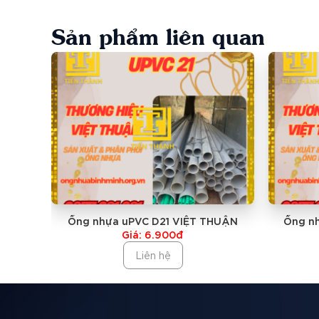
NGOÀI RA, NHỰA VIỆT THUẬN CÒN CÓ CÁC LO
Sản phẩm liên quan
Tại Sao Nên Mua Ống PVC D168 VIỆT THUẬN Tại 
- Tiến Thành là đại lý phân phối cấp 1 sản phẩ
- Là đơn Đại lý phân phối cấp 1 với sản lượng lớn v
nhất
Ống nhựa uPVC D21 VIỆT THUẬN
Ống n
- Số lượng mua càng nhiều giá càng rẻ: căn cứ vào 
Giá: 6.900đ
Liên hệ
- Giao hàng tận công trình
- Đổi trả sản phẩm nếu hàng giao sai hoặc lỗi