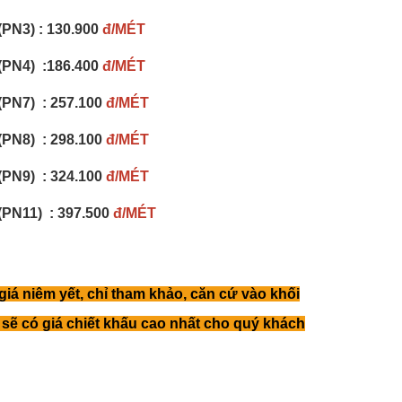
PN3) :
130.900
đ/MÉT
PN4) :186.400
đ/MÉT
PN7) : 257.100
đ/MÉT
PN8) :
298.100
đ/MÉT
PN9) :
324.100
đ/MÉT
PN11) :
397.500
đ/MÉT
 giá niêm yết, chỉ tham khảo, căn cứ vào khối
sẽ có giá chiết khấu cao nhất cho quý khách