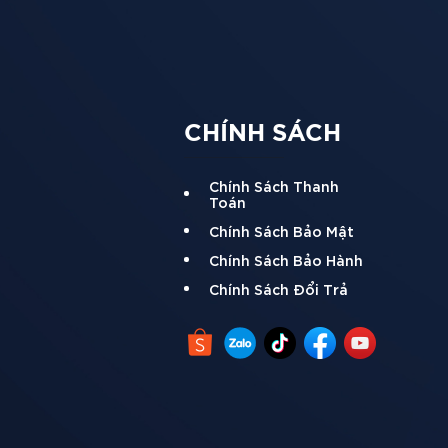
CHÍNH SÁCH
với Tiến Thành, chúng tôi sẽ tư vấn tận tình chu
Chính Sách Thanh
Toán
Chính Sách Bảo Mật
Chính Sách Bảo Hành
 giá rẻ nhất có thể mua hàng, chúng tôi sẵn sang
Chính Sách Đổi Trả