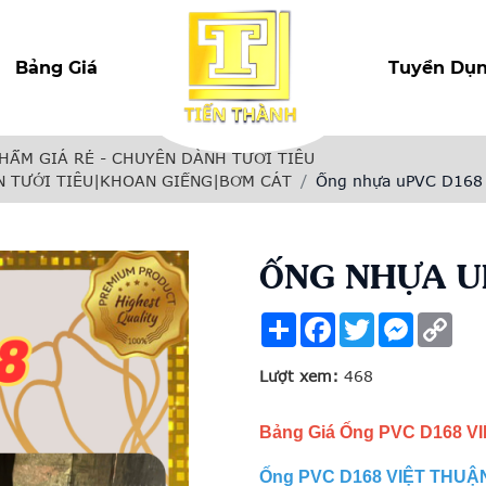
Bảng Giá
Tuyển Dụ
HẨM GIÁ RẺ - CHUYÊN DÀNH TƯỚI TIÊU
N TƯỚI TIÊU|KHOAN GIẾNG|BƠM CÁT
Ống nhựa uPVC D168
ỐNG NHỰA U
Share
Facebook
Twitter
Messenge
Cop
Link
Lượt xem:
468
Bảng Giá Ống PVC D168 V
Ống PVC D168 VIỆT THUẬN 