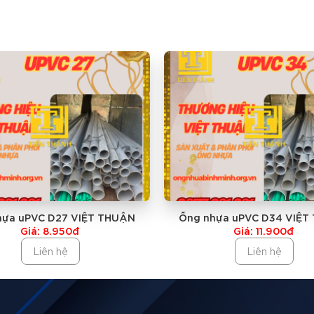
ẠI ỐNG KHÁC NHƯ:
Tiến Thành Giá Rẻ Nhất?
m Ống Nhựa VIỆT THUẬN của Công ty CỔ PHẦN VIỆT THUẬN
ì vậy chúng tôi luôn có mức giá đầu vào thấp nhất để có thể c
hựa uPVC D27 VIỆT THUẬN
Ống nhựa uPVC D34 VIỆT
số lượng hàng mua và địa điểm giao hàng Tiến Thành sẽ gửi t
Giá: 8.950đ
Giá: 11.900đ
Liên hệ
Liên hệ