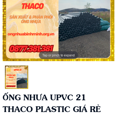
Tap or pinch to expand
ỐNG NHƯA UPVC 21
THACO PLASTIC GIÁ RẺ