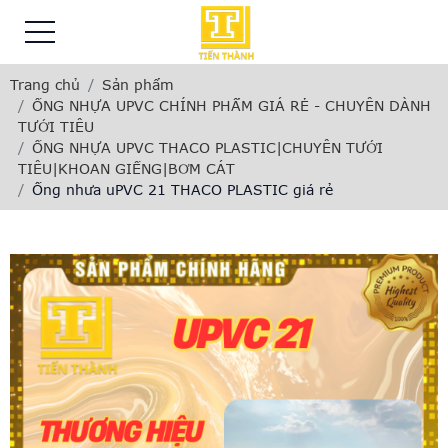
Trang chủ
Sản phẩm
ỐNG NHỰA UPVC CHÍNH PHẨM GIÁ RẺ - CHUYÊN DÀNH
TƯỚI TIÊU
ỐNG NHỰA UPVC THACO PLASTIC|CHUYÊN TƯỚI
TIÊU|KHOAN GIẾNG|BƠM CÁT
Ống nhưa uPVC 21 THACO PLASTIC giá rẻ