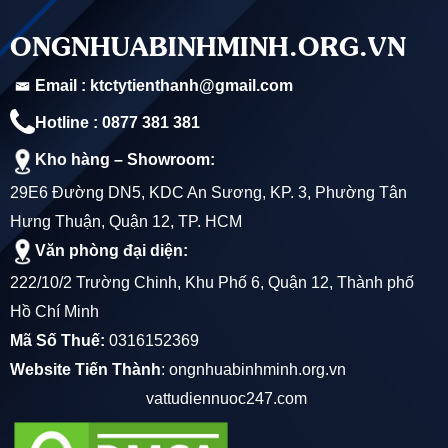
Tại Sao Nên Mua Ống PVC D21 THACO PLASTIC Tại
ONGNHUABINHMINH.ORG.VN
Tiến Thành Giá Rẻ Nhất?
Email : ktctytienthanh@gmail.com
- Tiến Thành là đại lý phân phối cấp 1 sản phẩm Ống Nhựa
Hotline : 0877 381 381
THACO PLASTIC của Công ty TNHH SX TM QUỐC
Kho hàng – Showroom:
TRUNG-MINH TRUNG-THACO PLASTIC Long An
29E6 Đường DN5, KDC An Sương, KP. 3, Phường Tân
Hưng Thuận, Quận 12, TP. HCM
- Là đơn Đại lý phân phối cấp 1 với sản lượng lớn vì vậy
Văn phòng đại diện:
chúng tôi luôn có mức giá đầu vào thấp nhất để có thể cung
222/10/2 Trường Chinh, Khu Phố 6, Quận 12, Thành phố
cấp cho quý khách hàng sản phẩm với mức giá rẻ nhất
Hồ Chí Minh
- Số lượng mua càng nhiều giá càng rẻ: căn cứ vào số
Mã Số Thuế:
0316152369
Website Tiến Thành
:
ongnhuabinhminh.org.vn
lượng hàng mua và địa điểm giao hàng Tiến Thành sẽ gửi
vattudiennuoc247.com
tới quý khách hàng mức giá thấp nhất của sản phẩm