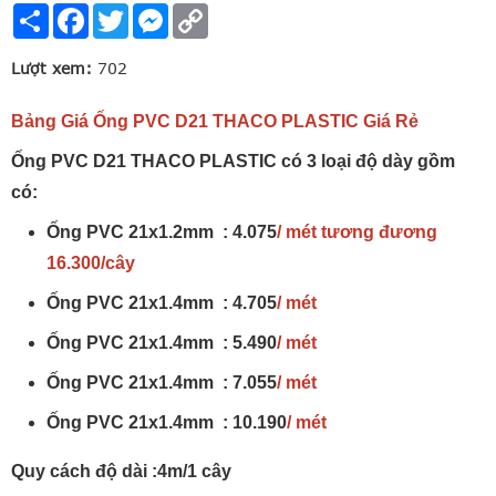
Share
Facebook
Twitter
Messenger
Copy
Link
Lượt xem:
702
Bảng Giá Ống PVC D21 THACO PLASTIC Giá Rẻ
Ống PVC D21 THACO PLASTIC có 3 loại độ dày gồm
có:
Ống PVC 21x1.2mm :
4.075
/ mét tương đương
16.300/cây
Ống PVC 21x1.4mm :
4.705
/ mét
Ống PVC 21x1.4mm :
5.490
/ mét
Ống PVC 21x1.4mm :
7.055
/ mét
Ống PVC 21x1.4mm :
10.190
/ mét
Quy cách độ dài :4m/1 cây