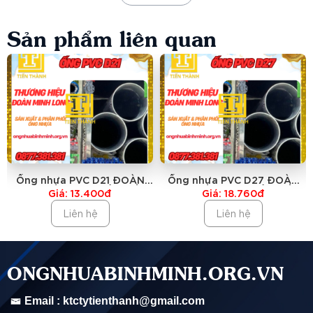
LONG chính hãng mà còn cam kết với dịch vụ chăm sóc
Sản phẩm liên quan
khách hàng hàng đầu, tạo nên mối quan hệ đối tác lâu dài
và bền vững.
Giới Thiệu Về Ống Nhựa PVC ĐOÀN MINH LONG
Ống nhựa PVC ĐOÀN MINH LONG là một trong những sản
Ống nhựa PVC D21 ĐOÀN
Ống nhựa PVC D27 ĐOÀN
phẩm NHỰA TÁI SINH (TỔ HỢP) hàng đầu trên thị trường,
MINH LONG-GIÁ RẺ NHẤT
MINH LONG-GIÁ RẺ NHẤT
Giá: 13.400đ
Giá: 18.760đ
nổi tiếng với chất lượng vừa đủ, tiết kiệm rất nhiều chi phi
Liên hệ
Liên hệ
so với Ống nhựa Nguyên Sinh như Bình Minh, Tiền Phong
(Giá thành rẻ gấp 4 lần) và giá trị sử dụng cao. Được sản
ONGNHUABINHMINH.ORG.VN
xuất từ nguyên liệu nhựa tổ hợp chất lượng, ống nhựa PVC
Email : ktctytienthanh@gmail.com
ĐOÀN MINH LONG đã và đang là lựa chọn ưu tiên của