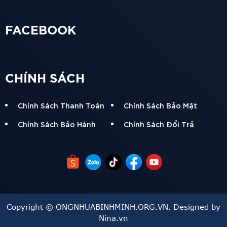
Và các ứng dụng khác không cần dùng đến loại ống
nhựa thương hiệu đắt tiền (lõi nhà cây cho mèo; lõi cuộn
FACEBOOK
giấy, cuộn vải; làm thanh chắn cầu thang, chế tạo các vật
dụng trong nhà, v..v)
CHÍNH SÁCH
ỐＮＧ ＮＨỰＡ ĐＯÀＮ ＭＩＮＨ ＬＯＮＧ có các kích cỡ,
quy cách đa dạng, phù hợp nhu cầu sử dụng phổ thông:
Chính Sách Thanh Toán
Chính Sách Bảo Mật
Chính Sách Bảo Hành
Chính Sách Đổi Trả
Ống Đoàn Minh Long: 21, 27, 34, 42, 49, 60, 76, 90, 114,
120, 130, 140, 150, 168, 200, 220, 250, 300, 315, 400.
Ống Minh Long A: 21, 27, 34, 42, 49, 60, 76, 90, 114, 140,
168, 200
Copyright © ONGNHUABINHMINH.ORG.VN. Designed by
Ống lọc: 49, 60
Nina.vn