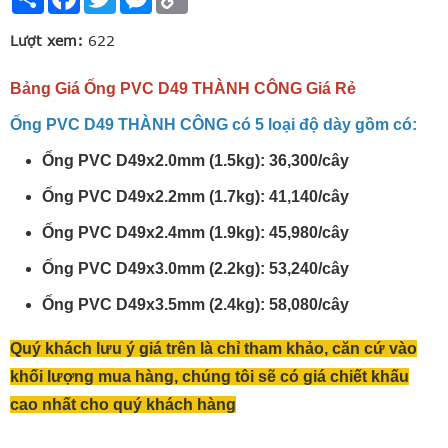
Link
Lượt xem:
622
Bảng Giá Ống PVC D49 THÀNH CÔNG Giá Rẻ
Ống PVC D49 THÀNH CÔNG có 5 loại độ dày gồm có:
Ống PVC D49x2.0mm (1.5kg): 36,300/cây
Ống PVC D49x2.2mm (1.7kg): 41,140/cây
Ống PVC D49x2.4mm (1.9kg): 45,980/cây
Ống PVC D49x3.0mm (2.2kg): 53,240/cây
Ống PVC D49x3.5mm (2.4kg): 58,080/cây
Quý khách lưu ý giá trên là chỉ tham khảo, căn cứ vào
khối lượng mua hàng, chúng tôi sẽ có giá chiết khấu
cao nhất cho quý khách hàng