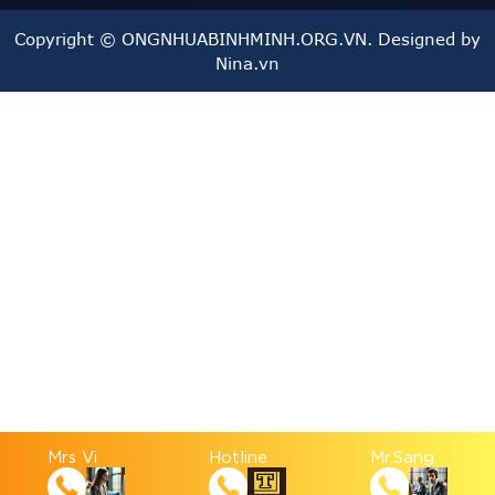
Công nghiệp thực phẩm và dược phẩm:
Với khả
Copyright © ONGNHUABINHMINH.ORG.VN. Designed by
năng chống ăn mòn và an toàn vệ sinh thực phẩm, ống
Nina.vn
PPR Dekko được sử dụng trong các ngành công
nghiệp sản xuất thực phẩm, dược phẩm.
4. Lợi Ích Khi Sử Dụng Ống Nhựa PPR Dekko
Tiết kiệm chi phí:
Nhờ độ bền cao, sản phẩm giúp
giảm chi phí bảo trì và thay thế trong thời gian dài.
An toàn sức khỏe:
Chất liệu nhựa PPR không chứa
các hóa chất độc hại, không tạo ra phản ứng với nước,
đảm bảo nguồn nước sạch an toàn cho sức khỏe.
Dễ dàng lắp đặt:
Ống nhựa PPR Dekko có trọng
Mrs Vi
Hotline
Mr.Sang
lượng nhẹ, dễ cắt, hàn và lắp đặt, giúp tiết kiệm thời