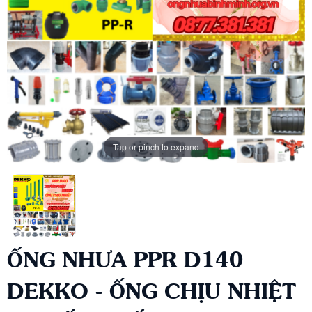
Tap or pinch to expand
ỐNG NHƯA PPR D140
DEKKO - ỐNG CHỊU NHIỆT