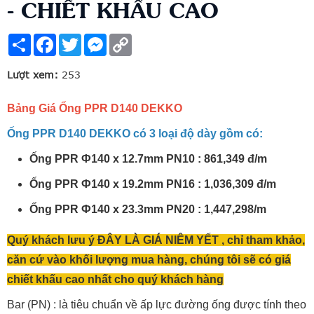
- CHIẾT KHẤU CAO
Share
Facebook
Twitter
Messenger
Copy
Link
Lượt xem:
253
Bảng Giá Ống PPR D140 DEKKO
Ống PPR D140 DEKKO có 3 loại độ dày gồm có:
Ống PPR Ф140 x 12.7mm PN10 : 861,349 đ/m
Ống PPR Ф140 x 19.2mm PN16 : 1,036,309 đ/m
Ống PPR Ф140 x 23.3mm PN20 : 1,447,298/m
Quý khách lưu ý ĐÂY LÀ GIÁ NIÊM YẾT , chỉ tham khảo,
căn cứ vào khối lượng mua hàng, chúng tôi sẽ có giá
chiết khấu cao nhất cho quý khách hàng
Bar (PN) : là tiêu chuẩn về ấp lực đường ống được tính theo