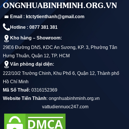
cho các hệ thống cấp nước nóng trong gia đình và công
ONGNHUABINHMINH.ORG.VN
nghiệp.
Email : ktctytienthanh@gmail.com
Chống ăn mòn:
Nhờ vào chất liệu Polypropylene
Hotline : 0877 381 381
Random Copolymer (PPR), ống nhựa Dekko có khả
Kho hàng – Showroom:
năng chống ăn mòn hóa học, không bị tác động bởi các
29E6 Đường DN5, KDC An Sương, KP. 3, Phường Tân
chất hóa học có trong nước sinh hoạt.
Hưng Thuận, Quận 12, TP. HCM
Văn phòng đại diện:
Độ bền cao:
Với cấu trúc đặc biệt, ống nhựa PPR
222/10/2 Trường Chinh, Khu Phố 6, Quận 12, Thành phố
Dekko có khả năng chịu áp lực cao, độ bền lên tới 50
Hồ Chí Minh
năm trong điều kiện sử dụng bình thường, tiết kiệm chi
Mã Số Thuế:
0316152369
phí bảo trì, thay thế.
Website Tiến Thành
:
ongnhuabinhminh.org.vn
vattudiennuoc247.com
Khả năng cách âm:
Hệ thống ống nhựa PPR Dekko
có khả năng cách âm tốt, giảm thiểu tiếng ồn trong quá