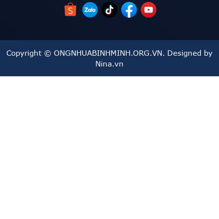
3. Thông số kỹ thuật của Ống Nhựa Trơn HDPE Đệ Nhất
Ống nhựa trơn HDPE Đệ Nhất
được sản xuất với đa dạng
kích thước và độ dày, đáp ứng yêu cầu của nhiều loại công
Copyright © ONGNHUABINHMINH.ORG.VN. Designed by
trình:
Nina.vn
Đường kính ngoài
: Từ 20mm đến 710mm, thích hợp
cho nhiều loại hệ thống cấp thoát nước từ nhỏ đến lớn.
Áp lực danh định (PN)
: Từ PN4 đến PN25, giúp chọn
lựa phù hợp với các hệ thống yêu cầu áp lực cao, đảm
bảo khả năng chịu tải tốt nhất cho từng loại công trình.
Độ dày thành ống
: Được thiết kế tùy thuộc vào yêu
cầu chịu áp lực của từng hệ thống, giúp duy trì độ bền
và hiệu quả dòng chảy.