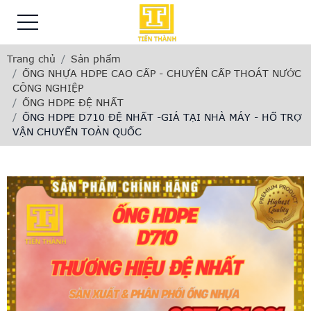
Trang chủ
Sản phẩm
ỐNG NHỰA HDPE CAO CẤP - CHUYÊN CẤP THOÁT NƯỚC
CÔNG NGHIỆP
ỐNG HDPE ĐỆ NHẤT
ỐNG HDPE D710 ĐỆ NHẤT -GIÁ TẠI NHÀ MÁY - HỔ TRỢ
VẬN CHUYỂN TOÀN QUỐC