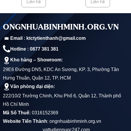
Liên hệ
Liên hệ
2. Ưu điểm của Ống Nhựa Trơn HDPE Đệ Nhất
ONGNHUABINHMINH.ORG.VN
Ống nhựa trơn HDPE Đệ Nhất được đánh giá cao với các
Email : ktctytienthanh@gmail.com
ưu điểm nổi trội, đáp ứng tốt nhu cầu của các công trình xây
Hotline : 0877 381 381
dựng và dân dụng:
Kho hàng – Showroom:
Độ bền cao và chịu lực tốt
: Nhựa HDPE có độ bền
29E6 Đường DN5, KDC An Sương, KP. 3, Phường Tân
kéo, chịu nén và chống va đập rất tốt, phù hợp cho
Hưng Thuận, Quận 12, TP. HCM
những công trình yêu cầu cao về khả năng chịu tải và
Văn phòng đại diện:
độ bền.
222/10/2 Trường Chinh, Khu Phố 6, Quận 12, Thành phố
Hồ Chí Minh
Kháng hóa chất và ăn mòn
: HDPE có khả năng
Mã Số Thuế:
0316152369
chống chịu các hóa chất, kiềm và axit mạnh, đảm bảo
Website Tiến Thành
:
ongnhuabinhminh.org.vn
an toàn khi sử dụng trong môi trường hóa chất công
vattudiennuoc247.com