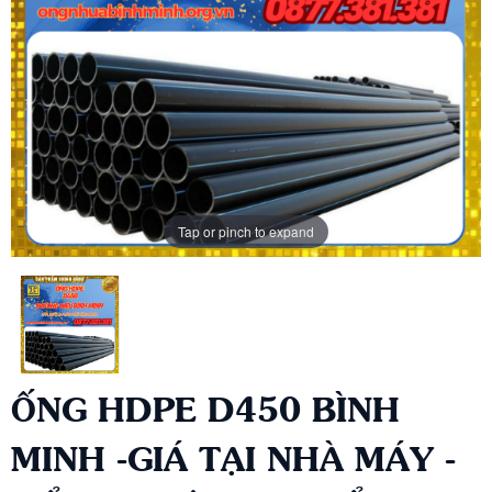
Tap or pinch to expand
ỐNG HDPE D450 BÌNH
MINH -GIÁ TẠI NHÀ MÁY -