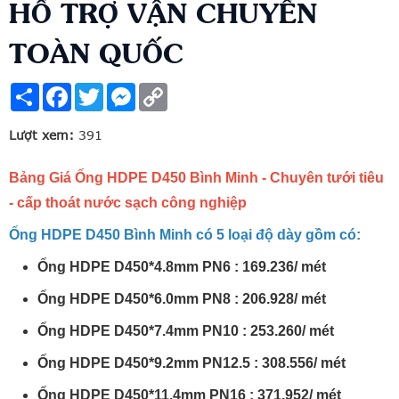
HỔ TRỢ VẬN CHUYỂN
TOÀN QUỐC
Share
Facebook
Twitter
Messenger
Copy
Link
Lượt xem:
391
Bảng Giá Ống HDPE D450 Bình Minh - Chuyên tưới tiêu
- cấp thoát nước sạch công nghiệp
Ống HDPE D450 Bình Minh có 5 loại độ dày gồm có:
Ống HDPE D450*4.8mm PN6 : 169.236/ mét
Ống HDPE D450*6.0mm PN8 : 206.928/ mét
Ống HDPE D450*7.4mm PN10 : 253.260/ mét
Ống HDPE D450*9.2mm PN12.5 : 308.556/ mét
Ống HDPE D450*11.4mm PN16 : 371.952/ mét