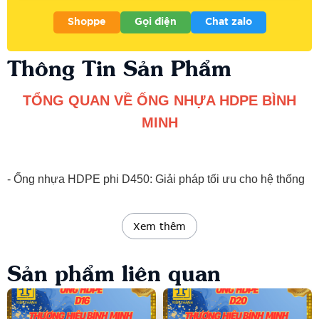
Shoppe
Gọi điện
Chat zalo
Thông Tin Sản Phẩm
TỔNG QUAN VỀ ỐNG NHỰA HDPE BÌNH
MINH
- Ống nhựa HDPE phi D450: Giải pháp tối ưu cho hệ thống
cấp nước của Bình Minh
Xem thêm
VẬT LIỆU:
Sản phẩm liên quan
- Ống và phụ tùng ống nhựa HDPE - ISO 4427:2007 (TCVN
7305:2008) được sản xuất từ hợp chất nhựa polyethylene tỷ
trọng cao: PE80 và PE100.