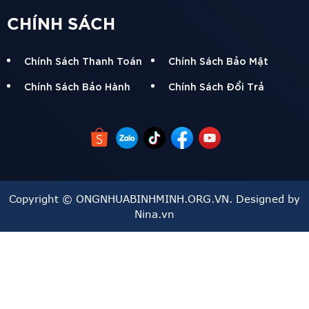
0
- Nhiệt độ chảy tối đa: 190
C/5kg
CHÍNH SÁCH
Chính Sách Thanh Toán
Chính Sách Bảo Mật
Giá Ống Nhựa HDPE Phi D450 Bình Minh
Chính Sách Bảo Hành
Chính Sách Đổi Trả
N
GOÀI RA ỐNG HDPE BÌNH MINH CÒN CÓ NHỮNG PHI
ỐNG KHÁC NHƯ:
Lưu Ý Khi Sử Và Nghiệm Thu Ống HDPE Phi D450 Bình
Copyright © ONGNHUABINHMINH.ORG.VN. Designed by
Minh
Nina.vn
- Không sử dụng ống nhựa hdpe D450 Bình Minh để vận
chuyển các chất có tính ăn mòn cao
- Không sử dụng ống hdpe phi 20 Bình Minh để dẫn hoặc