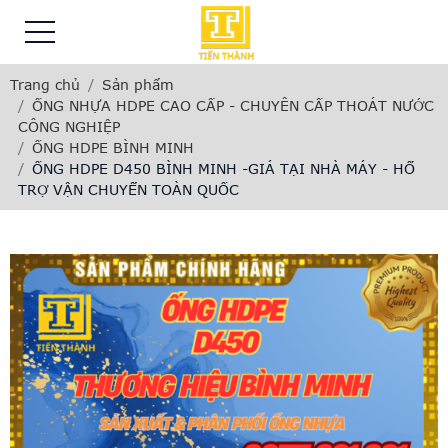
Trang chủ
Sản phẩm
ỐNG NHỰA HDPE CAO CẤP - CHUYÊN CẤP THOÁT NƯỚC
CÔNG NGHIỆP
ỐNG HDPE BÌNH MINH
ỐNG HDPE D450 BÌNH MINH -GIÁ TẠI NHÀ MÁY - HỔ
TRỢ VẬN CHUYỂN TOÀN QUỐC