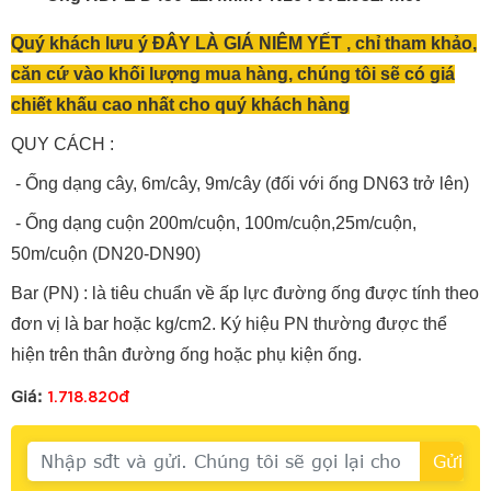
Quý khách lưu ý ĐÂY LÀ GIÁ NIÊM YẾT , chỉ tham khảo,
căn cứ vào khối lượng mua hàng, chúng tôi sẽ có giá
chiết khấu cao nhất cho quý khách hàng
QUY CÁCH :
- Ống dạng cây, 6m/cây, 9m/cây (đối với ống DN63 trở lên)
- Ống dạng cuộn 200m/cuộn, 100m/cuộn,25m/cuộn,
50m/cuộn (DN20-DN90)
Bar (PN) : là tiêu chuẩn về ấp lực đường ống được tính theo
đơn vị là bar hoặc kg/cm2. Ký hiệu PN thường được thể
hiện trên thân đường ống hoặc phụ kiện ống.
1.718.820đ
Giá: