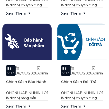
là đơn vị chuyên cung
là đơn vị chuyên cung
cấp các sản phẩm và
cấp các sản phẩm và
Xem Thêm
Xem Thêm
dịch vụ trong lĩnh vực
dịch vụ trong lĩnh vực
điện nước. Với nhiều năm
điện nước. Với cam kết
kinh nghiệm, chúng tôi
bảo vệ thông tin cá nhân
cam kết mang đến cho
của khách hàng, chúng
khách hàng những sản
tôi áp dụng các biện
phẩm chất lượng cao, giá
pháp bảo mật nghiêm
cả cạnh tranh và dịch vụ
ngặt để đảm bảo an
chuyên nghiệp.
toàn cho dữ liệu của quý
khách.
Bài
Bài
Viết
08/08/2026
Admin
Viết
08/08/2026
Admin
Chính Sách Bảo Hành
Chính Sách Đổi Trả
ONGNHUABINHMINH.ORG.VN
ONGNHUABINHMINH.ORG.
là đơn vị hàng đầu
là đơn vị chuyên cung
chuyên cung cấp các sản
cấp các sản phẩm và
Xem Thêm
Xem Thêm
phẩm và dịch vụ trong
dịch vụ trong lĩnh vực