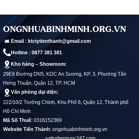
lĩnh vực điện nước.
điện nước. Với cam kết
Chúng tôi cam kết mang
mang lại sự hài lòng cao
đến cho khách hàng
nhất cho khách hàng,
những sản phẩm chất
chúng tôi xây dựng chính
ONGNHUABINHMINH.ORG.VN
lượng cao và chính sách
sách đổi trả minh bạch,
bảo hành minh bạch,
giúp khách hàng yên tâm
Email : ktctytienthanh@gmail.com
đảm bảo quyền lợi tốt
khi mua sắm.
nhất cho người tiêu
Hotline : 0877 381 381
dùng.
Kho hàng – Showroom:
29E6 Đường DN5, KDC An Sương, KP. 3, Phường Tân
Hưng Thuận, Quận 12, TP. HCM
Văn phòng đại diện:
222/10/2 Trường Chinh, Khu Phố 6, Quận 12, Thành phố
Hồ Chí Minh
Mã Số Thuế:
0316152369
Website Tiến Thành
:
ongnhuabinhminh.org.vn
vattudiennuoc247.com