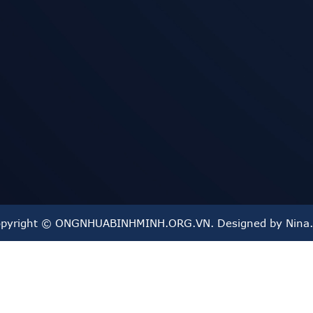
Thành
ân Hưng Thuận, Quận 12, TP. HCM
 phố Hồ Chí Minh
pyright © ONGNHUABINHMINH.ORG.VN. Designed by Nina