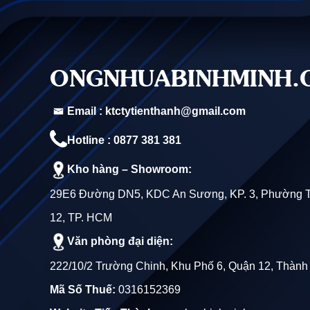
Thân Thiện Với Môi Trường
: Sản phẩm được sả
Ứng Dụng của Ống Nhựa Bơm Cát Hoà
ONGNHUABINHMINH.
Ống nhựa bơm cát Hoàng Long được sử dụng rộng
Xây Dựng
: BƠM HÚT cát, BÙN, VV.
Email : ktctytienthanh@gmail.com
Công Trình Thủy Lợi
: Sử dụng trong các công t
Hotline : 0877 381 381
Ngành Khai Thác Khoáng Sản
: Hỗ trợ trong 
Kho hàng – Showroom:
29E6 Đường DN5, KDC An Sương, KP. 3, Phường 
Kết Luận
12, TP. HCM
Với những ưu điểm nổi bật, ống nhựa bơm cát Hoàng 
Văn phòng đại diện:
chất lượng cho công việc của bạn.
222/10/2 Trường Chinh, Khu Phố 6, Quận 12, Thành
Mọi nhu cầu quý khách hàng vui lòng liên hệ theo thô
Mã Số Thuế:
0316152369