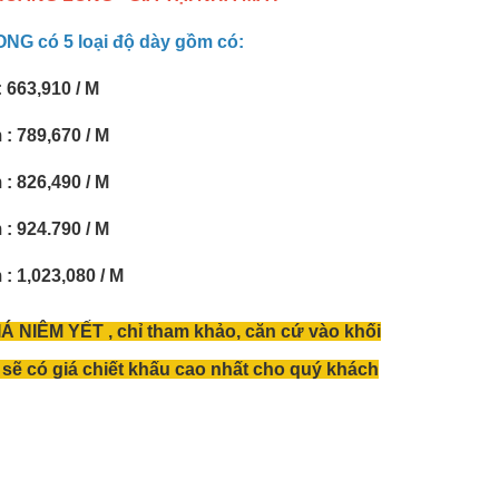
G có 5 loại độ dày gồm có:
663,910 / M
 789,670 / M
 826,490 / M
 924.790 / M
 1,023,080 / M
Á NIÊM YẾT , chỉ tham khảo, căn cứ vào khối
sẽ có giá chiết khấu cao nhất cho quý khách