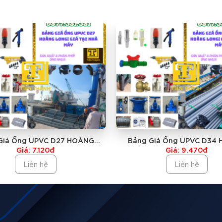
ật liệu xây dựng khác một cách hiệu quả là điều cực kỳ quan t
g vượt trội và chất lượng đảm bảo.
 Long
cao cấp, ống nhựa bơm cát Hoàng Long có khả năng chịu được 
ệt để giảm thiểu ma sát, giúp quá trình bơm cát diễn ra nhanh c
Giá Ống UPVC D27 HOÀNG
Bảng Giá Ống UPVC D34
inh hoạt cao, ống nhựa bơm cát Hoàng Long rất dễ dàng trong vi
NG| GIÁ TẠI NHÀ MÁY
LONG| GIÁ TẠI NHÀ 
Giá: 7.120đ
Giá: 9.470đ
Liên hệ
Liên hệ
Long
iúp tiết kiệm thời gian thi công, từ đó rút ngắn tiến độ công trì
việc cao, ống nhựa bơm cát giúp giảm chi phí bảo trì và thay th