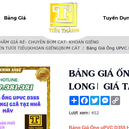
Bảng Giá
Tuyển Dụ
HẨM GIÁ RẺ- CHUYÊN BƠM CÁT- KHOAN GIẾNG
N TƯỚI TIÊU|KHOAN GIẾNG|BƠM CÁT
Bảng Giá Ống UPVC
BẢNG GIÁ Ố
LONG| GIÁ T
Share
Facebook
Twitter
Messenge
Cop
Link
Lượt xem:
452
Bảng Giá Ống uPVC D355 