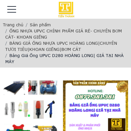
Trang chủ
Sản phẩm
ỐNG NHỰA UPVC CHÍNH PHẨM GIÁ RẺ- CHUYÊN BƠM
CÁT- KHOAN GIẾNG
BẢNG GIÁ ỐNG NHỰA UPVC HOÀNG LONG|CHUYÊN
TƯỚI TIÊU|KHOAN GIẾNG|BƠM CÁT
Bảng Giá Ống UPVC D280 HOÀNG LONG| GIÁ TẠI NHÀ
MÁY