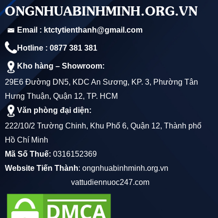
ONGNHUABINHMINH.ORG.VN
lượng đảm bảo.
Email : ktctytienthanh@gmail.com
Đặc Điểm Nổi Bật của Ống Nhựa Bơm Cát Hoàng
Hotline : 0877 381 381
Long
Kho hàng – Showroom:
Chất Liệu Bền Bỉ
: Được sản xuất từ nhựa PVC cao
29E6 Đường DN5, KDC An Sương, KP. 3, Phường Tân
cấp, ống nhựa bơm cát Hoàng Long có khả năng chịu
Hưng Thuận, Quận 12, TP. HCM
được áp lực cao và kháng hóa chất, đảm bảo tuổi thọ
Văn phòng đại diện:
lâu dài.
222/10/2 Trường Chinh, Khu Phố 6, Quận 12, Thành phố
Hồ Chí Minh
Thiết Kế Thông Minh
: Ống được thiết kế đặc biệt để
Mã Số Thuế:
0316152369
giảm thiểu ma sát, giúp quá trình bơm cát diễn ra nhanh
Website Tiến Thành
:
ongnhuabinhminh.org.vn
chóng và hiệu quả.
vattudiennuoc247.com
Dễ Dàng Lắp Đặt
: Với trọng lượng nhẹ và độ linh hoạt
cao, ống nhựa bơm cát Hoàng Long rất dễ dàng trong