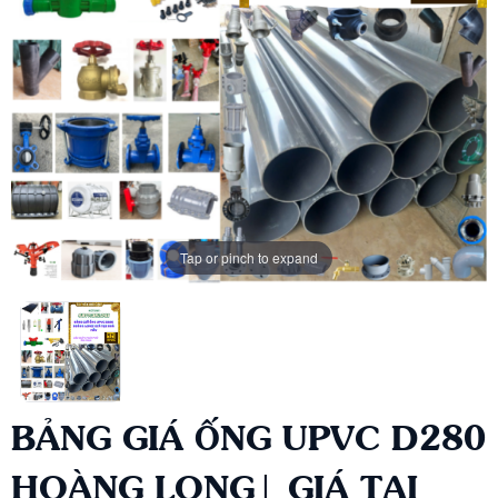
Tap or pinch to expand
BẢNG GIÁ ỐNG UPVC D280
HOÀNG LONG| GIÁ TẠI