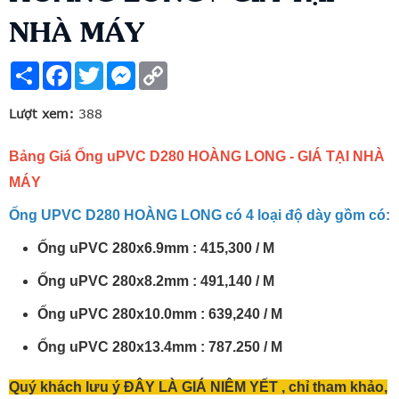
NHÀ MÁY
Share
Facebook
Twitter
Messenger
Copy
Link
Lượt xem:
388
Bảng Giá Ống uPVC D280 HOÀNG LONG - GIÁ TẠI NHÀ
MÁY
Ống UPVC D280 HOÀNG LONG có 4 loại độ dày gồm có:
Ống uPVC 280x6.9mm : 415,300 / M
Ống uPVC 280x8.2mm : 491,140 / M
Ống uPVC 280x10.0mm : 639,240 / M
Ống uPVC 280x13.4mm : 787.250 / M
Quý khách lưu ý ĐÂY LÀ GIÁ NIÊM YẾT , chỉ tham khảo,