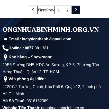
First
Prev
1
2
ONGNHUABINHMINH.ORG.VN
Email : ktctytienthanh@gmail.com
Hotline : 0877 381 381
Kho hàng – Showroom:
29E6 Đường DN5, KDC An Sương, KP. 3, Phường Tân
Hưng Thuận, Quận 12, TP. HCM
Văn phòng đại diện:
222/10/2 Trường Chinh, Khu Phố 6, Quận 12, Thành phố
Hồ Chí Minh
Mã Số Thuế:
0316152369
Website Tiến Thành
:
ongnhuabinhminh.org.vn