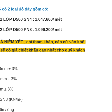
ó 2 loại độ dày gồm có:
LỚP D500 SN4 : 1.047.600/ mét
LỚP D500 PN8 : 1.096.200/ mét
Á NIÊM YẾT , chỉ tham khảo, căn cứ vào khối
sẽ có giá chiết khấu cao nhất cho quý khách
0mm ± 3%
4mm ± 3%
m ± 3%
SN8 (KN/m²)
 6m/ ống