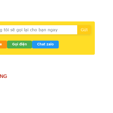
e
Gọi điện
Chat zalo
ONG