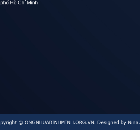
 phố Hồ Chí Minh
kiềm và các chất hóa học khác.
hóa khi sử dụng ngoài trời.
nước tuyệt đối, ngăn ngừa rò rỉ và xâm nhập của nước ngầm.
c.
 không cần hàn.
pyright © ONGNHUABINHMINH.ORG.VN. Designed by Nina