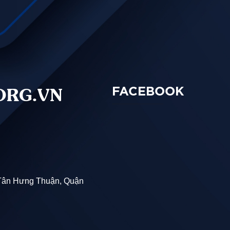
g và khả năng chịu lực tốt.
ực nén từ bên ngoài, chống sụp lún khi lắp đặt dưới lòng đất.
ORG.VN
FACEBOOK
ng dễ dàng, hạn chế tình trạng ứ đọng, tắc nghẽn, giảm ma sát 
 HDPE D500 TÂN LONG
Tân Hưng Thuận, Quận
 có khả năng chịu tải trọng lớn, phù hợp với việc lắp đặt ngầm