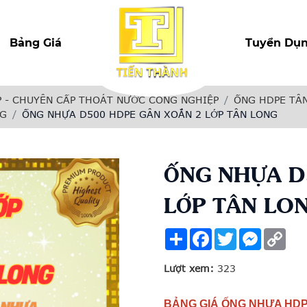
Bảng Giá
Tuyển Dụ
 - CHUYÊN CẤP THOÁT NƯỚC CÔNG NGHIỆP
ỐNG HDPE TÂ
NG
ỐNG NHỰA D500 HDPE GÂN XOẮN 2 LỚP TÂN LONG
ỐNG NHỰA D
LỚP TÂN LO
Share
Facebook
Twitter
Messenge
Cop
Link
Lượt xem:
323
BẢNG GIÁ ỐNG NHỰA HDP