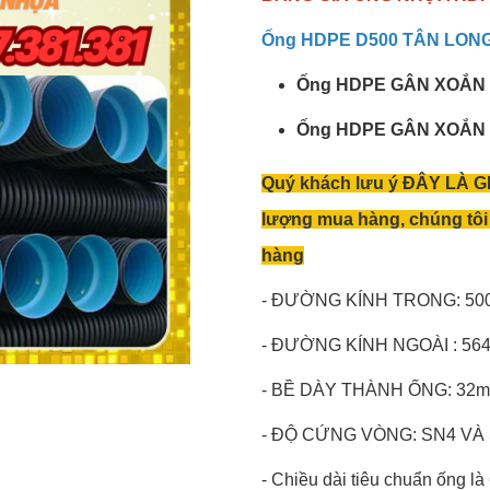
Ống HDPE D500 TÂN LONG c
Ống HDPE GÂN XOẮN 2 
Ống HDPE GÂN XOẮN 2 
Quý khách lưu ý ĐÂY LÀ GI
lượng mua hàng, chúng tôi 
hàng
- ĐƯỜNG KÍNH TRONG: 50
- ĐƯỜNG KÍNH NGOÀI : 56
- BỀ DÀY THÀNH ỐNG: 32m
- ĐỘ CỨNG VÒNG: SN4 VÀ 
- Chiều dài tiêu chuẩn ống là