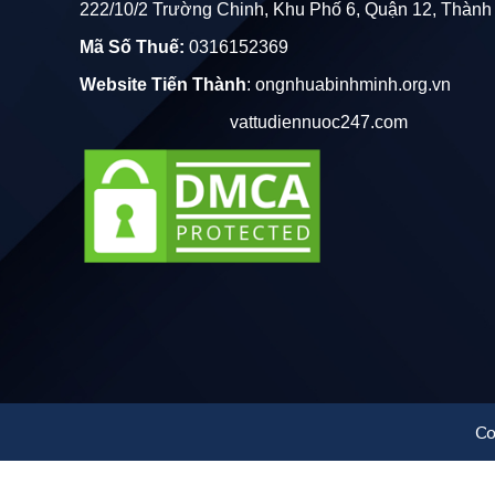
222/10/2 Trường Chinh, Khu Phố 6, Quận 12, Thành
Kháng hóa chất:
Không bị ảnh hưởng bởi axit, 
Mã Số Thuế:
0316152369
Website Tiến Thành
:
ongnhuabinhminh.org.vn
Khả năng chống tia UV:
Giúp ống không bị lão 
vattudiennuoc247.com
2. Khả năng chống thấm nước tuyệt đối
Do được sản xuất từ nhựa HDPE, ống có độ kín 
3. Dễ dàng lắp đặt và vận chuyển
Trọng lượng nhẹ
hơn so với các ống nhựa khá
Dễ thi công, lắp đặt
bằng các mối nối đơn giản,
Co
4. Thân thiện với môi trường