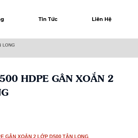
ng
Tin Tức
Liên Hệ
N LONG
500 HDPE GÂN XOẮN 2
NG
r
y
E GÂN XOẮN 2 LỚP D500 TÂN LONG