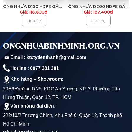
ỐNG NHỰA D150 HDPE GÂN 1
ỐNG NHỰA D200 HDPE GÂN
VÁCH TÂN LONG
1 VÁCH TÂN LONG
Với độ bền cao, khả năng chịu lực tốt và khả năng kháng
Giá: 118.800đ
Giá: 167.400đ
Liên hệ
Liên hệ
hóa chất, ống nhựa gân xoắn 2 lớp HDPE ngày càng được
sử dụng rộng rãi trong các công trình thoát nước, hạ tầng kỹ
thuật, hệ thống cấp thoát nước đô thị, khu công nghiệp, và
ONGNHUABINHMINH.ORG.VN
các công trình nông nghiệp.
Email : ktctytienthanh@gmail.com
Hotline : 0877 381 381
Kho hàng – Showroom:
2. Cấu tạo của ống nhựa gân xoắn 2 lớp
29E6 Đường DN5, KDC An Sương, KP. 3, Phường Tân
HDPE D300 TÂN LONG
Hưng Thuận, Quận 12, TP. HCM
1. Lớp ngoài (Lớp gân xoắn)
Văn phòng đại diện:
222/10/2 Trường Chinh, Khu Phố 6, Quận 12, Thành phố
Chất liệu:
Nhựa HDPE nguyên sinh.
Hồ Chí Minh
Thiết kế:
Hình xoắn ốc giúp gia tăng độ cứng vững và