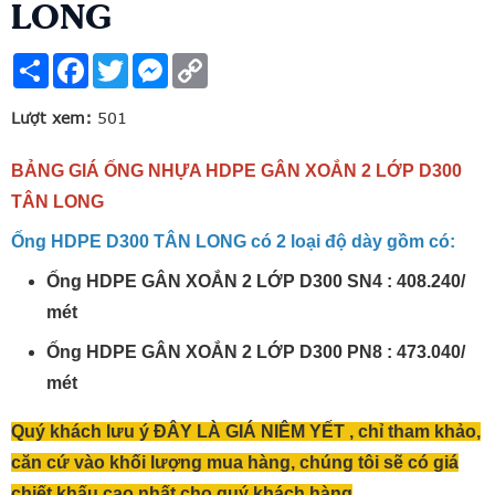
LONG
Share
Facebook
Twitter
Messenger
Copy
Link
Lượt xem:
501
BẢNG GIÁ ỐNG NHỰA HDPE GÂN XOẮN 2 LỚP D300
TÂN LONG
Ống HDPE D300 TÂN LONG có 2 loại độ dày gồm có:
Ống HDPE GÂN XOẮN 2 LỚP D300 SN4 : 408.240/
mét
Ống HDPE GÂN XOẮN 2 LỚP D300 PN8 : 473.040/
mét
Quý khách lưu ý ĐÂY LÀ GIÁ NIÊM YẾT , chỉ tham khảo,
căn cứ vào khối lượng mua hàng, chúng tôi sẽ có giá
chiết khấu cao nhất cho quý khách hàng