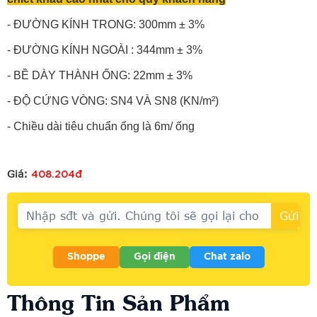
- ĐƯỜNG KÍNH TRONG: 300mm ± 3%
- ĐƯỜNG KÍNH NGOÀI : 344mm ± 3%
- BỀ DÀY THÀNH ỐNG: 22mm ± 3%
- ĐỘ CỨNG VÒNG: SN4 VÀ SN8 (KN/m²)
- Chiều dài tiêu chuẩn ống là 6m/ ống
408.204đ
Giá:
Shoppe
Gọi điện
Chat zalo
Thông Tin Sản Phẩm