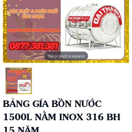
Tap or pinch to expand
BẢNG GÍA BỒN NƯỚC
1500L NẰM INOX 316 BH
15 NĂM