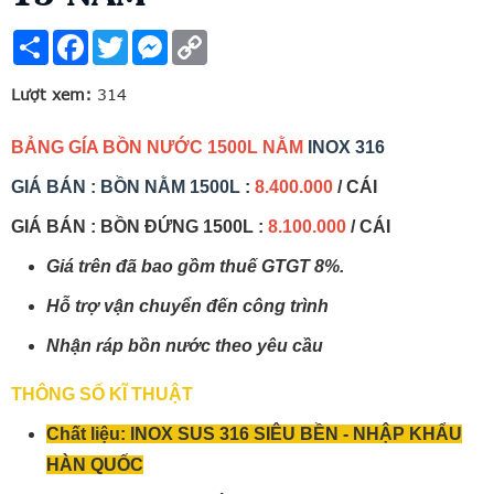
Share
Facebook
Twitter
Messenger
Copy
Link
Lượt xem:
314
BẢNG GÍA BỒN NƯỚC 1500L NẰM
INOX 316
GIÁ BÁN : BỒN NẰM 1500L
:
8.400.000
/ CÁI
GIÁ BÁN : BỒN ĐỨNG 1500L :
8.100.000
/ CÁI
Giá trên đã bao gồm thuế GTGT 8%.
Hỗ trợ vận chuyển đến công trình
Nhận ráp bồn nước theo yêu cầu
THÔNG SỐ KĨ THUẬT
Chất liệu: INOX SUS 316 SIÊU BỀN - NHẬP KHẨU
HÀN QUỐC