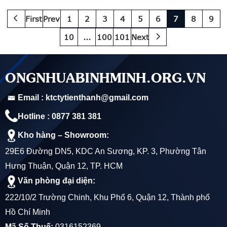
QUYỀN - GIÁ RẺ NHẤT
KHÁNH-QUANG ĐỨC
First
Prev
1
2
3
4
5
6
7
8
9
10
...
100
101
Next
ONGNHUABINHMINH.ORG.VN
Email : ktctytienthanh@gmail.com
Hotline : 0877 381 381
Kho hàng – Showroom:
29E6 Đường DN5, KDC An Sương, KP. 3, Phường Tân
Hưng Thuận, Quận 12, TP. HCM
Văn phòng đại diện:
222/10/2 Trường Chinh, Khu Phố 6, Quận 12, Thành phố
Hồ Chí Minh
Mã Số Thuế:
0316152369