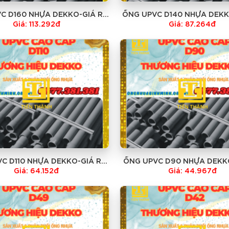
C D160 NHỰA DEKKO-GIÁ RẺ
ỐNG UPVC D140 NHỰA DEKK
NHẤT
NHẤT
Giá: 113.292đ
Giá: 87.264đ
C D110 NHỰA DEKKO-GIÁ RẺ
ỐNG UPVC D90 NHỰA DEKK
NHẤT
NHẤT
Giá: 64.152đ
Giá: 44.967đ