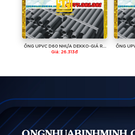
ỐNG UPVC D60 NHỰA DEKKO-GIÁ RẺ
ỐNG UPV
NHẤT
Giá: 26.313đ
ONGNHUABINHMINH.