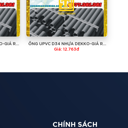
O-GIÁ RẺ
ỐNG UPVC D34 NHỰA DEKKO-GIÁ RẺ
NHẤT
Giá: 12.763đ
CHÍNH SÁCH