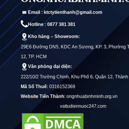
Email : ktctytienthanh@gmail.com
Hotline : 0877 381 381
Kho hàng – Showroom:
29E6 Đường DN5, KDC An Sương, KP. 3, Phường 
12, TP. HCM
Văn phòng đại diện:
222/10/2 Trường Chinh, Khu Phố 6, Quận 12, Thành
Mã Số Thuế:
0316152369
Website Tiến Thành
:
ongnhuabinhminh.org.vn
vattudiennuoc247.com