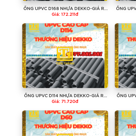
ỐNG UPVC D168 NHỰA DEKKO-GIÁ RẺ
ỐNG UPV
NHẤT
Giá: 172.211đ
ỐNG UPVC D114 NHỰA DEKKO-GIÁ RẺ
ỐNG UPV
NHẤT
Giá: 71.720đ