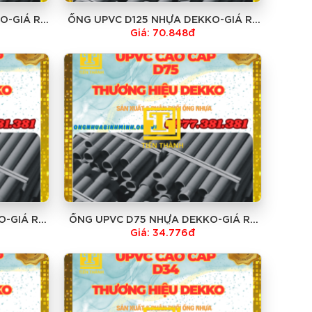
O-GIÁ RẺ
ỐNG UPVC D125 NHỰA DEKKO-GIÁ RẺ
NHẤT
Giá: 70.848đ
O-GIÁ RẺ
ỐNG UPVC D75 NHỰA DEKKO-GIÁ RẺ
NHẤT
Giá: 34.776đ