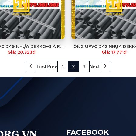
C D49 NHỰA DEKKO-GIÁ RẺ
ỐNG UPVC D42 NHỰA DEKK
NHẤT
NHẤT
Giá: 20.323đ
Giá: 17.771đ
First
Prev
1
2
3
Next
ORG.VN
FACEBOOK