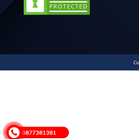
Co
0877381381