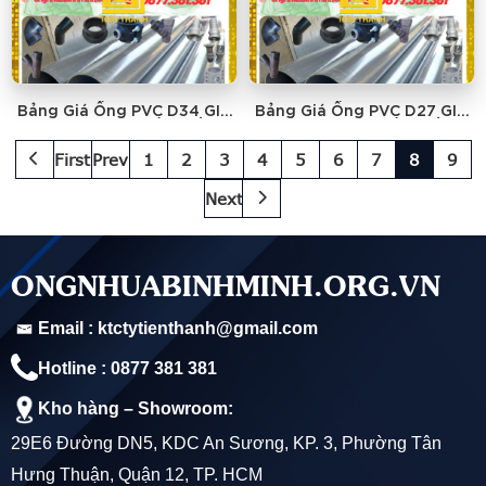
Bảng Giá Ống PVC D34 GIA
Bảng Giá Ống PVC D27 GIA
THUẬN - GIÁ RẺ NHẤT
THUẬN - GIÁ RẺ NHẤT
First
Prev
1
2
3
4
5
6
7
8
9
Next
ONGNHUABINHMINH.ORG.VN
Email : ktctytienthanh@gmail.com
Hotline : 0877 381 381
Kho hàng – Showroom:
29E6 Đường DN5, KDC An Sương, KP. 3, Phường Tân
Hưng Thuận, Quận 12, TP. HCM